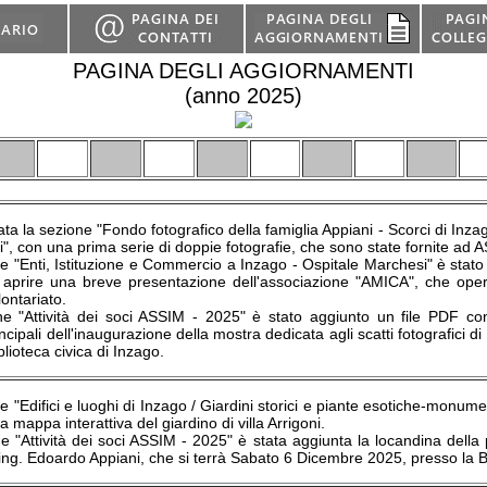
PAGINA DEGLI AGGIORNAMENTI
(anno 2025)
vata la sezione "Fondo fotografico della famiglia Appiani - Scorci di Inza
li", con una prima serie di doppie fotografie, che sono state fornite a
e "Enti, Istituzione e Commercio a Inzago - Ospitale Marchesi" è stato 
 aprire una breve presentazione dell'associazione "AMICA", che ope
olontariato.
ne "Attività dei soci ASSIM - 2025" è stato aggiunto un file PDF con
cipali dell'inaugurazione della mostra dedicata agli scatti fotografici d
blioteca civica di Inzago.
e "Edifici e luoghi di Inzago / Giardini storici e piante esotiche-monum
a mappa interattiva del giardino di villa Arrigoni.
e "Attività dei soci ASSIM - 2025" è stata aggiunta la locandina della
'ing. Edoardo Appiani, che si terrà Sabato 6 Dicembre 2025, presso la Bi