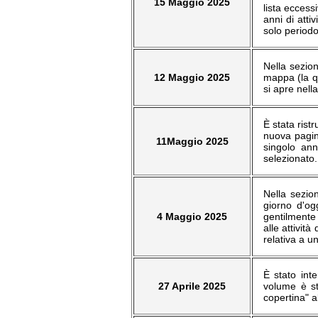
15 Maggio 2025
lista ecces
anni di atti
solo period
Nella sezion
12 Maggio 2025
mappa (la qu
si apre nell
È stata rist
nuova pagin
11Maggio 2025
singolo anno
selezionato.
Nella sezio
giorno d'og
4 Maggio 2025
gentilmente 
alle attivit
relativa a u
È stato inte
27 Aprile 2025
volume è st
copertina" a