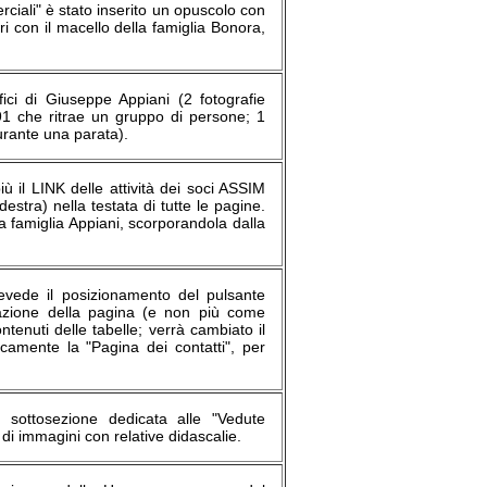
rciali" è stato inserito un opuscolo con
ri con il macello della famiglia Bonora,
fici di Giuseppe Appiani (2 fotografie
91 che ritrae un gruppo di persone; 1
durante una parata).
iù il LINK delle attività dei soci ASSIM
stra) nella testata di tutte le pagine.
 famiglia Appiani, scorporandola dalla
revede il posizionamento del pulsante
estazione della pagina (e non più come
tenuti delle tabelle; verrà cambiato il
icamente la "Pagina dei contatti", per
 sottosezione dedicata alle "Vedute
di immagini con relative didascalie.