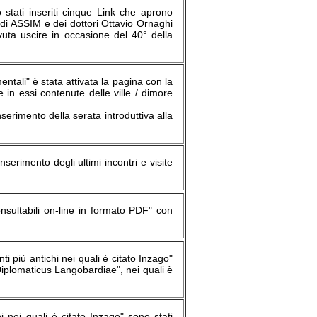
 stati inseriti cinque Link che aprono
a di ASSIM e dei dottori Ottavio Ornaghi
ovuta uscire in occasione del 40° della
entali" è stata attivata la pagina con la
e in essi contenute delle ville / dimore
serimento della serata introduttiva alla
serimento degli ultimi incontri e visite
onsultabili on-line in formato PDF" con
i più antichi nei quali è citato Inzago"
 Diplomaticus Langobardiae", nei quali è
i nei quali è citato Inzago" sono stati