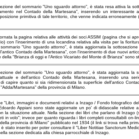
sezione del sommario "Uno sguardo attorno", è stata resa attiva la sotto
mento nel Contado della Martesana", inserendo un interessante arti
 posizione primitiva di tale territorio, che venne indicata erroneament
ornata la pagina relativa alle attività dei soci ASSIM (pagina che si
) con l'inserimento di una locandina relativa alla visita per la fioritura 
 sommario "Uno sguardo attorno", è stata aggiornata la sottosezione d
ll'antico Contado della Martesana", con l'inserimento di due nuovi articol
 della "Brianza di oggi e l'Antico Vicariato del Monte di Brianza" sono 
 sezione del sommario "Uno sguardo attorno", è stata aggiornata la sot
attuale e dell'antico Contado della Martesana, inserendo una se
di capire quanto si sia ridimensionata la superficie dell'antico Conta
"Adda/Martesana" della provincia di Milano.
e "Libri, immagini e documenti relativi a Inzago / Fondo fotografico del
Edoardo Appiani sono state aggiornate un po' di didascalie relative a 
n la situazione attuale. Nella sezione dei libri che parlano di Inzago (s
 in volo"; invece per quanto riguarda i libri completi consultabili on-line
ella provincia di Milano" pubblicato nel 1934 (il link si trova nella prima
nk è stato inserito per poter consultare il "Liber Notitiae Sanctorum Med
ella sezione dedicata alla chiesa parrocchiale di Inzago.