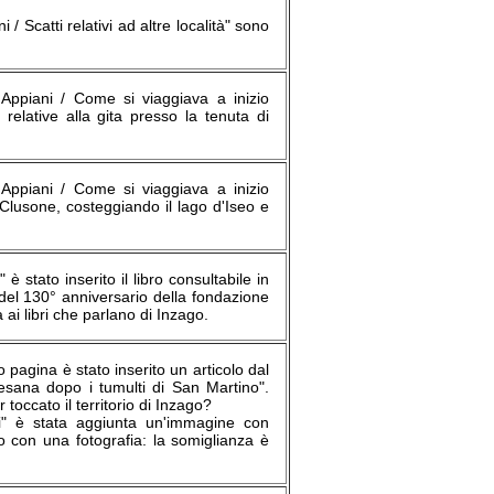
 Scatti relativi ad altre località" sono
 Appiani / Come si viaggiava a inizio
 relative alla gita presso la tenuta di
 Appiani / Come si viaggiava a inizio
 Clusone, costeggiando il lago d'Iseo e
 stato inserito il libro consultabile in
e del 130° anniversario della fondazione
ai libri che parlano di Inzago.
 pagina è stato inserito un articolo dal
tesana dopo i tumulti di San Martino".
occato il territorio di Inzago?
ci" è stata aggiunta un'immagine con
 con una fotografia: la somiglianza è