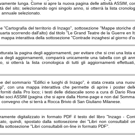
sivamente lunga. Come si apre la nuova pagina delle attività ASSIM, co
vità del sito; selezionando ogni singolo anno, si otterrà la lista cronolo
o annuale selezionato.
e "Cartografia del territorio di Inzago", sottosezione "Mappe storiche de
arta scorrendo dall'alto) dal titolo "Le Grand Teatre de la Guerre en Ital
a mappa interattiva della sottosezione "Contrade inzaghesi al giorno d'og
rutturata la pagina degli aggiornamenti, per evitare che si crei una lis
a degli aggiornamenti, comparirà unicamente una tabella con gli anni d
, si otterrà la lista cronologica di tutti gli aggiornamenti effettua
ne del sommario "Edifici e luoghi di Inzago", è stata creata una nuo
gi", con una mappa interattiva che permette di aprire i poster del
forniti dalla Pro loco; i testi delle didascalie sono a cura di Dario Riv
à dei soci ASSIM (pagina che si apre dalla Home-page e non dal Sommar
n convegno che si terrà a Rocca Brivio di San Giuliano Milanese.
ramente digitalizzato in formato PDF il testo del libro "Inzago - Contr
ato, quindi, spostato dalla sottosezione dei "Libri non consultabil o
lla sottosezione "Libri consultabili on-line in formato PDF".