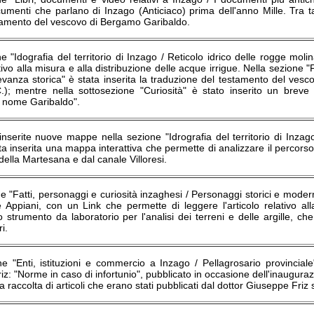
ocumenti che parlano di Inzago (Anticiaco) prima dell'anno Mille. Tra t
tamento del vescovo di Bergamo Garibaldo.
e "Idografia del territorio di Inzago / Reticolo idrico delle rogge molin
ativo alla misura e alla distribuzione delle acque irrigue. Nella sezione "
ilevanza storica" è stata inserita la traduzione del testamento del v
C.); mentre nella sottosezione "Curiosità" è stato inserito un breve
i nome Garibaldo".
nserite nuove mappe nella sezione "Idrografia del territorio di Inzag
ata inserita una mappa interattiva che permette di analizzare il percorso
 della Martesana e dal canale Villoresi.
e "Fatti, personaggi e curiosità inzaghesi / Personaggi storici e modern
 Appiani, con un Link che permette di leggere l'articolo relativo all
 strumento da laboratorio per l'analisi dei terreni e delle argille, che
i.
ne "Enti, istituzioni e commercio a Inzago / Pellagrosario provinciale
z: "Norme in caso di infortunio", pubblicato in occasione dell'inaugurazio
 raccolta di articoli che erano stati pubblicati dal dottor Giuseppe Friz s