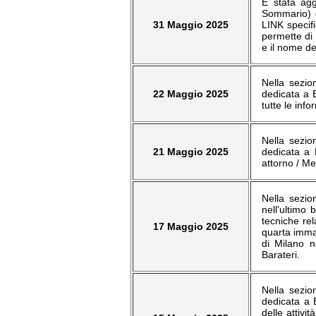
È stata agg
Sommario) c
31 Maggio 2025
LINK specifi
permette di 
e il nome de
Nella sezio
22 Maggio 2025
dedicata a 
tutte le info
Nella sezio
21 Maggio 2025
dedicata a 
attorno / Me
Nella sezio
nell'ultimo
tecniche re
17 Maggio 2025
quarta immag
di Milano n
Barateri.
Nella sezio
dedicata a E
delle attiv