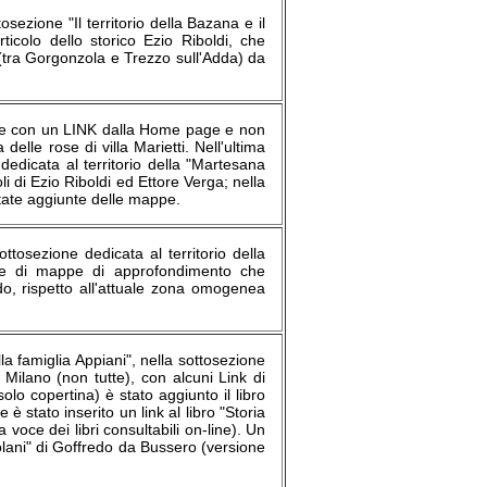
sezione "Il territorio della Bazana e il
colo dello storico Ezio Riboldi, che
e (tra Gorgonzola e Trezzo sull'Adda) da
 apre con un LINK dalla Home page e non
delle rose di villa Marietti. Nell'ultima
edicata al territorio della "Martesana
i di Ezio Riboldi ed Ettore Verga; nella
state aggiunte delle mappe.
tosezione dedicata al territorio della
rie di mappe di approfondimento che
do, rispetto all'attuale zona omogenea
la famiglia Appiani", nella sottosezione
Milano (non tutte), con alcuni Link di
olo copertina) è stato aggiunto il libro
 è stato inserito un link al libro "Storia
 voce dei libri consultabili on-line). Un
iolani" di Goffredo da Bussero (versione