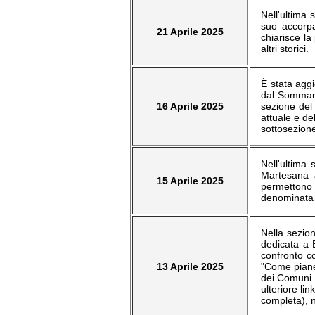
Nell'ultima 
suo accorpa
21 Aprile 2025
chiarisce la
altri storici.
È stata aggi
dal Sommario
16 Aprile 2025
sezione del
attuale e de
sottosezione
Nell'ultima
Martesana 
15 Aprile 2025
permettono 
denominata 
Nella sezion
dedicata a 
confronto co
13 Aprile 2025
"Come pianeti
dei Comuni d
ulteriore li
completa), n