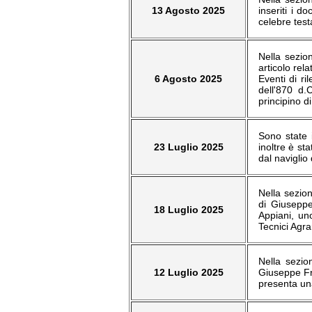
13 Agosto 2025
inseriti i d
celebre tes
Nella sezion
articolo rel
6 Agosto 2025
Eventi di r
dell'870 d.
principino d
Sono state i
23 Luglio 2025
inoltre è st
dal naviglio
Nella sezion
di Giuseppe
18 Luglio 2025
Appiani, uno
Tecnici Agrar
Nella sezio
12 Luglio 2025
Giuseppe Fri
presenta una