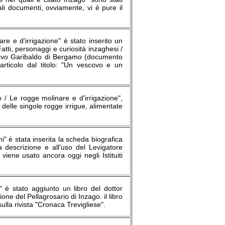
ali documenti, ovviamente, vi è pure il
are e d'irrigazione" è stato inserito un
Fatti, personaggi e curiosità inzaghesi /
escovo Garibaldo di Bergamo (documento
 articolo dal titolo: "Un vescovo e un
o / Le rogge molinare e d'irrigazione",
 delle singole rogge irrigue, alimentate
i" è stata inserita la scheda biografica
a descrizione e all'uso del Levigatore
 viene usato ancora oggi negli Istituiti
" è stato aggiunto un libro del dottor
ne del Pellagrosario di Inzago. il libro
ulla rivista "Cronaca Trevigliese".