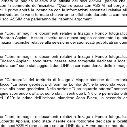
iornata la pagina relativa alle attività dei soci ASSIM (pagina c
on l'inserimento dell'iniziativa: "Quattro passi con ASSIM nel borgo 
ci: il primo aprirà la locandina con le informazioni essenziali relativa 
individuare le varie fermate che verranno effettuate durante la cammina
i soci ASSIM che parleranno dei rispettivi argomenti.
ne "Libri, immagini e documenti relativi a Inzago / Fondo fotografico
Edoardo Appiani, è stata inserita una nuova pagina contenente i quatt
rmazioni tecniche relative alla selezione dei suoi scatti pubblicati su ques
ne "Libri, immagini e documenti relativi a Inzago / Fondo fotografico
Edoardo Appiani, sono state inserite altre fotografie dedicate a loca
diolanum" sono stati aggiunti due LINK in corrispondenza delle immagini 
ne "Cartografia del territorio di Inzago / Mappe storiche del territ
 blocco "La base geodetica di Somma Lombardo": è la seconda voce,
lative alla base geodetica. Nella sezione "Uno sguardo attorno" sotto
ine scorrendo dall'alto, sono stati inseriti due LINK che permettono di
el 1629: la prima dell'incisore olandese Jean Blaeu, la seconda d
ne "Libri, immagini e documenti relativi a Inzago / Fondo fotografico
doardo Appiani, sono state inserite delle fotografie dedicate a localit
ità dei soci ASSIM (che si apre con un LINK dalla Home page e non dal 