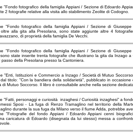
e "Fondo fotografico della famiglia Appiani / Sezione di Edoardo Appiani /
te 2 fotografie relative alla visita allo stabilimento Zeolite di Codogno.
ne "Fondo fotografico della famiglia Appiani / Sezione di Giuseppe
ltre alla gita alla Presolana, sono state aggiunte altre 4 fotografie
avazzano, di proprietà della famiglia De Vecchi.
ne "Fondo fotografico della famiglia Appiani / Sezione di Giuseppe
ono state inserite trenta fotografie che illustrano la gita da Inzago a
l passo della Presolana presso la Cantoniera.
e "Enti, Istituzioni e Commercio a Inzago / Società di Mutuo Soccorso" è
dal titolo: "Con la bandiera della solidarietà", pubblicato in occasion
à di Mutuo Soccorso. Il libro è consultabile anche nella sezione dedicata 
e "Fatti, personaggi e curiosità inzaghesi / Curiosità inzaghesi" a fondo
Promessi Sposi - La fuga di Renzo Tramaglino nel territorio della Mar
lino durante la sua fuga da Milano verso il fiume Adda, potrebbe aver t
ne "Fotografie del fondo Appiani / Edoardo Appiani cenni biografi
na caricatura di Edoardo (disegnata da lui stesso) messa a confronto
evole.