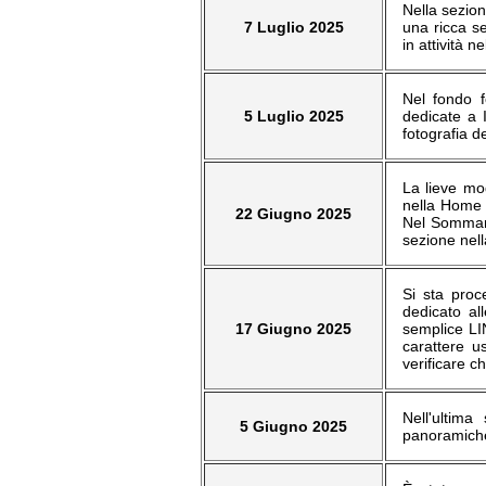
Nella sezion
7 Luglio 2025
una ricca se
in attività 
Nel fondo f
5 Luglio 2025
dedicate a 
fotografia d
La lieve mod
nella Home p
22 Giugno 2025
Nel Sommari
sezione nel
Si sta proc
dedicato al
17 Giugno 2025
semplice LIN
carattere u
verificare c
Nell'ultima
5 Giugno 2025
panoramiche 