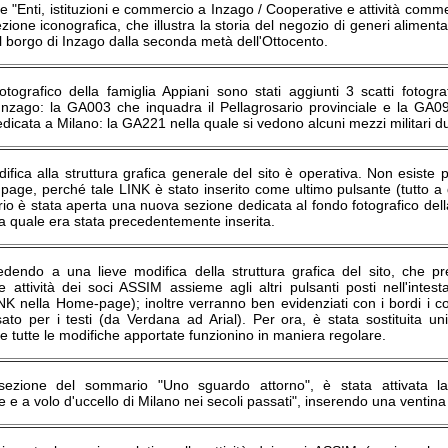
e "Enti, istituzioni e commercio a Inzago / Cooperative e attività comme
zione iconografica, che illustra la storia del negozio di generi alimenta
nel borgo di Inzago dalla seconda metà dell'Ottocento.
otografico della famiglia Appiani sono stati aggiunti 3 scatti fotogra
Inzago: la GA003 che inquadra il Pellagrosario provinciale e la GA0
edicata a Milano: la GA221 nella quale si vedono alcuni mezzi militari 
ifica alla struttura grafica generale del sito è operativa. Non esiste p
age, perché tale LINK è stato inserito come ultimo pulsante (tutto a de
o è stata aperta una nuova sezione dedicata al fondo fotografico della
la quale era stata precedentemente inserita.
edendo a una lieve modifica della struttura grafica del sito, che p
le attività dei soci ASSIM assieme agli altri pulsanti posti nell'int
K nella Home-page); inoltre verranno ben evidenziati con i bordi i con
sato per i testi (da Verdana ad Arial). Per ora, è stata sostituita un
he tutte le modifiche apportate funzionino in maniera regolare.
 sezione del sommario "Uno sguardo attorno", è stata attivata la
e a volo d'uccello di Milano nei secoli passati", inserendo una ventina 