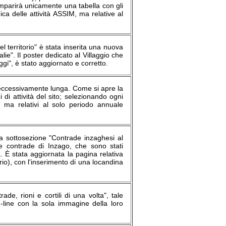
mparirà unicamente una tabella con gli
gica delle attività ASSIM, ma relative al
l territorio" è stata inserita una nuova
ie". Il poster dedicato al Villaggio che
gi", è stato aggiornato e corretto.
ta eccessivamente lunga. Come si apre la
i attività del sito; selezionando ogni
ti, ma relativi al solo periodo annuale
va sottosezione "Contrade inzaghesi al
le contrade di Inzago, che sono stati
a. È stata aggiornata la pagina relativa
io), con l'inserimento di una locandina
ade, rioni e cortili di una volta", tale
n-line con la sola immagine della loro