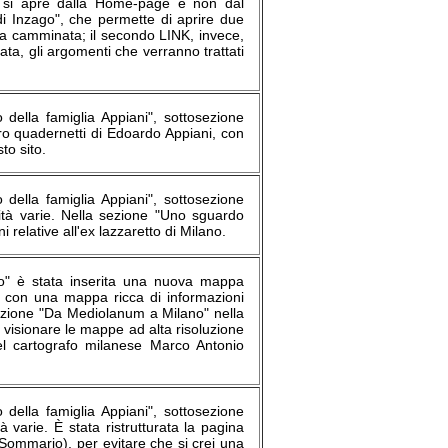
he si apre dalla Home-page e non dal
di Inzago", che permette di aprire due
alla camminata; il secondo LINK, invece,
ta, gli argomenti che verranno trattati
 della famiglia Appiani", sottosezione
ro quadernetti di Edoardo Appiani, con
to sito.
 della famiglia Appiani", sottosezione
lità varie. Nella sezione "Uno sguardo
relative all'ex lazzaretto di Milano.
orio" è stata inserita una nuova mappa
 con una mappa ricca di informazioni
sezione "Da Mediolanum a Milano" nella
 visionare le mappe ad alta risoluzione
el cartografo milanese Marco Antonio
 della famiglia Appiani", sottosezione
à varie. È stata ristrutturata la pagina
Sommario), per evitare che si crei una