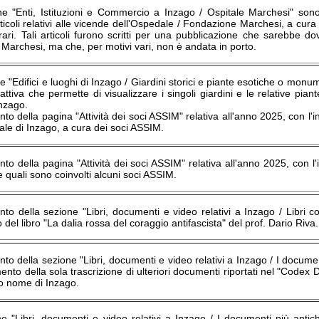
ne "Enti, Istituzioni e Commercio a Inzago / Ospitale Marchesi" sono
articoli relativi alle vicende dell'Ospedale / Fondazione Marchesi, a cur
rrari. Tali articoli furono scritti per una pubblicazione che sarebbe d
Marchesi, ma che, per motivi vari, non è andata in porto.
e "Edifici e luoghi di Inzago / Giardini storici e piante esotiche o monum
ttiva che permette di visualizzare i singoli giardini e le relative piant
Inzago.
o della pagina "Attività dei soci ASSIM" relativa all'anno 2025, con l'in
ale di Inzago, a cura dei soci ASSIM.
o della pagina "Attività dei soci ASSIM" relativa all'anno 2025, con l'in
e quali sono coinvolti alcuni soci ASSIM.
o della sezione "Libri, documenti e video relativi a Inzago / Libri c
o del libro "La dalia rossa del coraggio antifascista" del prof. Dario Riva.
o della sezione "Libri, documenti e video relativi a Inzago / I document
mento della sola trascrizione di ulteriori documenti riportati nel "Codex
ico nome di Inzago.
e "Libri, documenti e video relativi a Inzago / I documenti più antich