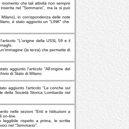
al momento che tali attività non sempre
a inserita nel "Sommario", ma la si può
di Milano), in corrispondenza delle note
di Milano, è stato aggiunto un "LINK" che
'articolo "L'origine della USSL 59 e il
rnaghi.
a un'immagine (la terza) che permette di
ato aggiunto l'articolo "All'origine del
hivio di Stato di Milano.
stato aggiunto l'articolo "Le conche sul
ale della Società Storica Lombarda nel
rito nelle sezioni "Enti e Istituzioni a
i on-line.
eggibile rispetto a prima, le scritte
e voci nel "Sommario".