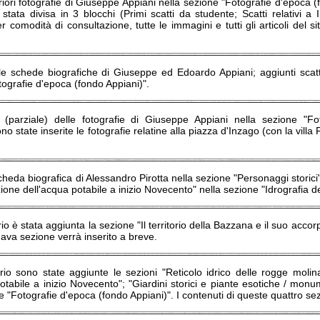
eriori fotografie di Giuseppe Appiani nella sezione "Fotografie d'epoca 
 stata divisa in 3 blocchi (Primi scatti da studente; Scatti relativi a 
Per comodità di consultazione, tutte le immagini e tutti gli articoli de
le schede biografiche di Giuseppe ed Edoardo Appiani; aggiunti scatti
ografie d'epoca (fondo Appiani)".
 (parziale) delle fotografie di Giuseppe Appiani nella sezione "Fo
 state inserite le fotografie relatine alla piazza d'Inzago (con la villa F
scheda biografica di Alessandro Pirotta nella sezione "Personaggi storici
zione dell'acqua potabile a inizio Novecento" nella sezione "Idrografia del
 è stata aggiunta la sezione "Il territorio della Bazzana e il suo acco
ava sezione verrà inserito a breve.
o sono state aggiunte le sezioni "Reticolo idrico delle rogge molinar
otabile a inizio Novecento"; "Giardini storici e piante esotiche / monum
e "Fotografie d'epoca (fondo Appiani)". I contenuti di queste quattro sez