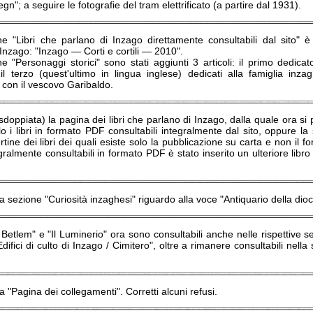
gn"; a seguire le fotografie del tram elettrificato (a partire dal 1931).
ne "Libri che parlano di Inzago direttamente consultabili dal sito" 
 Inzago: "Inzago ― Corti e cortili ― 2010".
ne "Personaggi storici" sono stati aggiunti 3 articoli: il primo dedic
l terzo (quest'ultimo in lingua inglese) dedicati alla famiglia inz
 con il vescovo Garibaldo.
sdoppiata) la pagina dei libri che parlano di Inzago, dalla quale ora s
o i libri in formato PDF consultabili integralmente dal sito, oppure 
rtine dei libri dei quali esiste solo la pubblicazione su carta e non il 
tegralmente consultabili in formato PDF è stato inserito un ulteriore libr
a sezione "Curiosità inzaghesi" riguardo alla voce "Antiquario della dioce
a Betlem" e "Il Luminerio" ora sono consultabili anche nelle rispettive s
difici di culto di Inzago / Cimitero", oltre a rimanere consultabili nella
a "Pagina dei collegamenti". Corretti alcuni refusi.