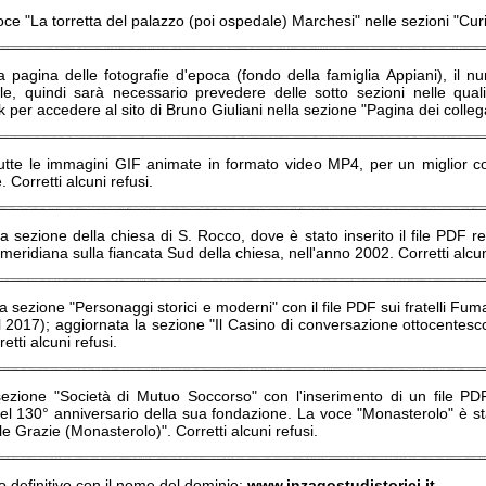
voce "La torretta del palazzo (poi ospedale) Marchesi" nelle sezioni "Cur
a pagina delle fotografie d'epoca (fondo della famiglia Appiani), il nu
le, quindi sarà necessario prevedere delle sotto sezioni nelle quali
link per accedere al sito di Bruno Giuliani nella sezione "Pagina dei colle
tutte le immagini GIF animate in formato video MP4, per un miglior con
 Corretti alcuni refusi.
a sezione della chiesa di S. Rocco, dove è stato inserito il file PDF rel
meridiana sulla fiancata Sud della chiesa, nell'anno 2002. Corretti alcun
a sezione "Personaggi storici e moderni" con il file PDF sui fratelli Fumaga
 2017); aggiornata la sezione "Il Casino di conversazione ottocentesco" co
retti alcuni refusi.
 sezione "Società di Mutuo Soccorso" con l'inserimento di un file PD
el 130° anniversario della sua fondazione. La voce "Monasterolo" è sta
le Grazie (Monasterolo)". Corretti alcuni refusi.
ito definitivo con il nome del dominio:
www.inzagostudistorici.it