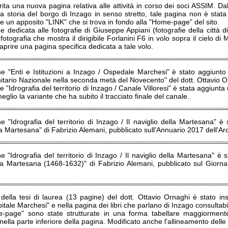
rita una nuova pagina relativa alle attività in corso dei soci ASSIM. D
a storia del borgo di Inzago in senso stretto, tale pagina non è stat
te un apposito "LINK" che si trova in fondo alla "Home-page" del sito.
e dedicata alle fotografie di Giuseppe Appiani (fotografie della città 
a fotografia che mostra il dirigibile Forlanini F6 in volo sopra il cielo 
aprire una pagina specifica dedicata a tale volo.
e "Enti e Istituzioni a Inzago / Ospedale Marchesi" è stato aggiunto l
itario Nazionale nella seconda metà del Novecento" del dott. Ottavio O
e "Idrografia del territorio di Inzago / Canale Villoresi" è stata aggiunt
eglio la variante che ha subito il tracciato finale del canale.
e "Idrografia del territorio di Inzago / Il naviglio della Martesana" è st
la Martesana" di Fabrizio Alemani, pubblicato sull'Annuario 2017 dell'Arc
e "Idrografia del territorio di Inzago / Il naviglio della Martesana" è 
lla Martesana (1468-1632)" di Fabrizio Alemani, pubblicato sul Giorn
della tesi di laurea (13 pagine) del dott. Ottavio Ornaghi è stato inse
itale Marchesi" e nella pagina dei libri che parlano di Inzago consultabil
-page" sono state strutturate in una forma tabellare maggiormente l
nella parte inferiore della pagina. Modificato anche l'allineamento dell