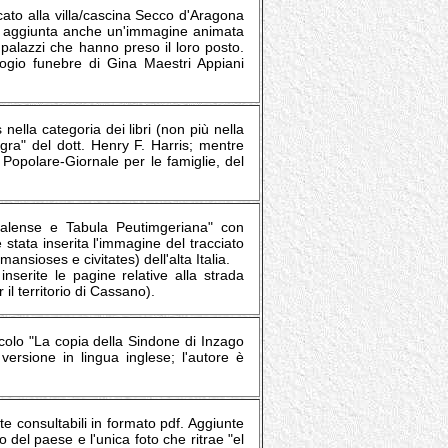
cato alla villa/cascina Secco d'Aragona
tata aggiunta anche un'immagine animata
 palazzi che hanno preso il loro posto.
elogio funebre di Gina Maestri Appiani
 nella categoria dei libri (non più nella
llagra" del dott. Henry F. Harris; mentre
e Popolare-Giornale per le famiglie, del
igalense e Tabula Peutimgeriana" con
 stata inserita l'immagine del tracciato
ansioses e civitates) dell'alta Italia.
nserite le pagine relative alla strada
il territorio di Cassano).
ticolo "La copia della Sindone di Inzago
versione in lingua inglese; l'autore è
nte consultabili in formato pdf. Aggiunte
o del paese e l'unica foto che ritrae "el