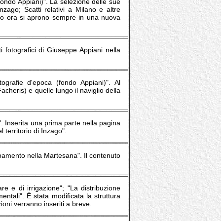
(fondo Appiani)". La selezione delle sue
Inzago; Scatti relativi a Milano e altre
l sito ora si aprono sempre in una nuova
 fotografici di Giuseppe Appiani nella
tografie d'epoca (fondo Appiani)". Al
acheris) e quelle lungo il naviglio della
". Inserita una prima parte nella pagina
 territorio di Inzago".
rpamento nella Martesana". Il contenuto
e e di irrigazione"; "La distribuzione
entali". È stata modificata la struttura
ioni verranno inseriti a breve.