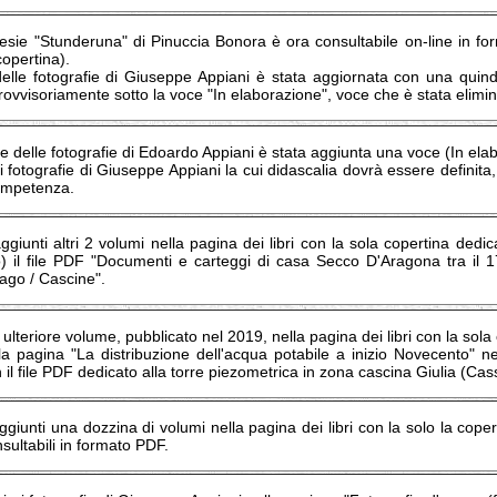
poesie "Stunderuna" di Pinuccia Bonora è ora consultabile on-line in fo
copertina).
elle fotografie di Giuseppe Appiani è stata aggiornata con una quind
ovvisoriamente sotto la voce "In elaborazione", voce che è stata elimin
e delle fotografie di Edoardo Appiani è stata aggiunta una voce (In ela
i fotografie di Giuseppe Appiani la cui didascalia dovrà essere definita
ompetenza.
ggiunti altri 2 volumi nella pagina dei libri con la sola copertina dedic
o) il file PDF "Documenti e carteggi di casa Secco D'Aragona tra il 1
zago / Cascine".
ulteriore volume, pubblicato nel 2019, nella pagina dei libri con la sola
a pagina "La distribuzione dell'acqua potabile a inizio Novecento" nell
 il file PDF dedicato alla torre piezometrica in zona cascina Giulia (Cass
ggiunti una dozzina di volumi nella pagina dei libri con la solo la coper
sultabili in formato PDF.