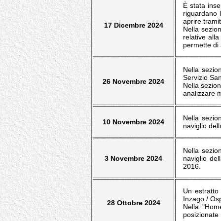
È stata inse
riguardano l
aprire trami
17 Dicembre 2024
Nella sezion
relative all
permette di 
Nella sezion
Servizio San
26 Novembre 2024
Nella sezion
analizzare m
Nella sezion
10 Novembre 2024
naviglio del
Nella sezion
3 Novembre 2024
naviglio de
2016.
Un estratto 
Inzago / Osp
28 Ottobre 2024
Nella "Home
posizionate 