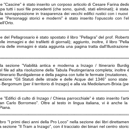
e "Cascine" è stato inserito un corposo articolo di Cesare Farina dedi
a tutti i suoi file precedenti (che sono, quindi, stati eliminati); è s
a sovrapposizione in trasparenza dei vecchi edifici rustici con i nuovi
ne "Personaggi storici e moderni" è stato inserito l'opuscolo con l'
ll'Orto.
e del Pellagrosario è stato spostato il libro "Pellagra" del prof. Roberts
lle immagini e dei trafiletti di giornali); aggiunto, inoltre, il libro "Pe
ria delle immagini è stata aggiunta una pagina tratta dall'Illustrazion
la sezione "Viabilità antica e moderna a Inzago / Itinerario Burd
el file ad alta risoluzione della Tabula Peutingeriana completa; inoltre è
'Itinerario Burdigalense e della pagina con tutte le fermate (mutationes, m
sezione "Gli Statuti delle strade e delle Acque del 1346" sono state i
ergomum (per il territorio di Inzago) e alla via Mediolanum-Brixia (per 
e "Edifici di culto di Inzago / Chiesa parrocchiale" è stato inserito l'ar
an Carlo Borromeo". Oltre al testo in lingua italiana, vi è anche la 
Piana.
libro "I primi dieci anni della Pro Loco" nella sezione dei libri direttame
a sezione "Il Tram a Inzago", con il tracciato dei binari nel centro storic