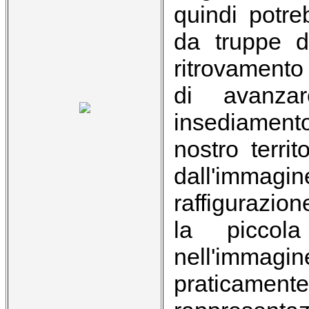
quindi potre
da truppe d
ritrovamento
di avanza
insediament
nostro terri
dall'immagin
raffigurazio
la piccol
nell'immagi
praticamen