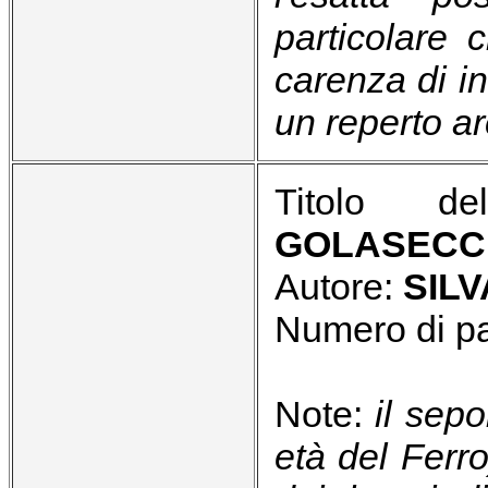
particolare 
carenza di i
un reperto ar
Titolo del
GOLASECCH
Autore:
SIL
Numero di p
Note:
il sep
età del Ferr