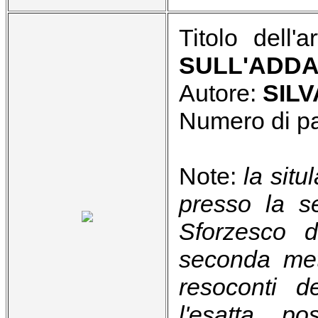
Titolo dell'a
SULL'ADD
Autore:
SIL
Numero di p
Note:
la situ
presso la s
Sforzesco d
seconda metà
resoconti de
l'esatta po