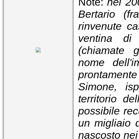
Note:
nel 20
Bertario (f
rinvenute c
ventina di
(chiamate g
nome dell'i
prontament
Simone, isp
territorio d
possibile rec
un migliaio 
nascosto nei 