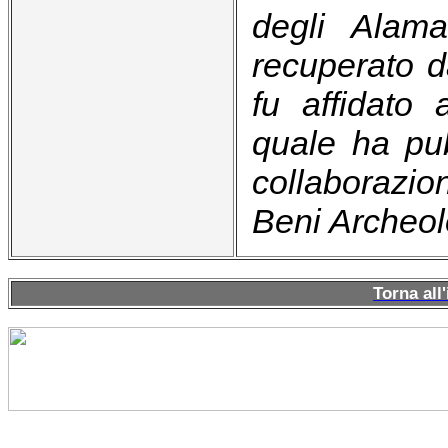
degli Alam
recuperato da
fu affidato 
quale ha pub
collaborazi
Beni Archeol
Torna all