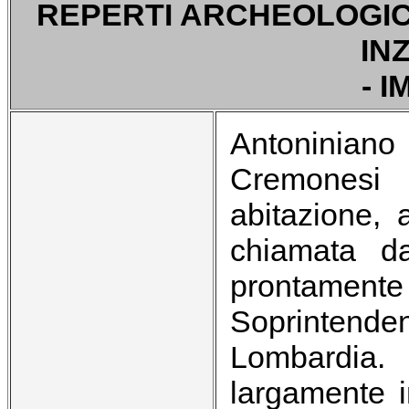
REPERTI ARCHEOLOGICI
IN
- I
Antoniniano 
Cremonesi
abitazione, 
chiamata da
prontament
Soprintenden
Lombardia.
largamente i