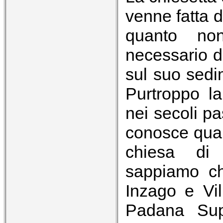
venne fatta 
quanto non
necessario d
sul suo sedi
Purtroppo l
nei secoli p
conosce qual
chiesa di 
sappiamo ch
Inzago e Vil
Padana Supe