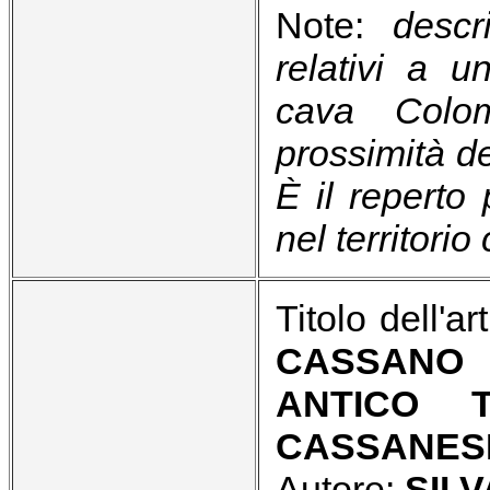
Note:
descr
relativi a u
cava Colo
prossimità del
È il reperto 
nel territori
Titolo dell'ar
CASSANO 
ANTICO 
CASSANES
Autore:
SIL