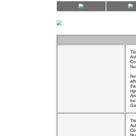
Tit
Au
Co
Nu
No
alt
fr
ri
An
loc
Ga
Tit
Au
Co
Nu