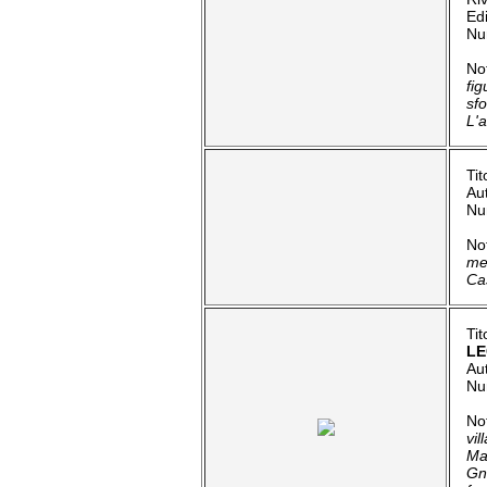
Ed
Nu
No
fig
sfo
L'a
Tit
Au
Nu
No
me
Ca
Tit
LE
Au
Nu
No
vi
Ma
Gn