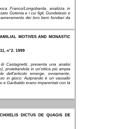
'epoca Franco/Longobarda, analizza in
sato Gotenia e i cui figli, Gundelasio e
incameramento dei loro beni fondiari da
FAMILIAL MOTIVES AND MONASTIC
11, n°2. 1999
 di Castagnetti, presenta una analisi
), proiettandola in un'ottica più ampia
le dell'articolo emerge, ovviamente,
ioso in gioco: Autprando è un vassallo
o e Garibaldo erano imparentati con la
HIXELIS DICTUS DE QUAGIS DE