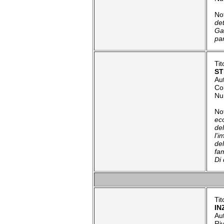
No
det
Ga
pa
Tit
ST
Au
Co
Nu
No
ec
de
l'
de
fa
Di 
Tit
IN
Au
Riv