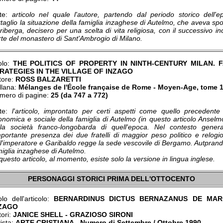
te:
articolo nel quale l'autore, partendo dal periodo storico dell
taglio la situazione della famiglia inzaghese di Autelmo, che aveva spo
riberga, decisero per una scelta di vita religiosa, con il successivo 
rte del monastero di Sant'Ambrogio di Milano.
olo:
THE POLITICS OF PROPERTY IN NINTH-CENTURY MILAN. 
RATEGIES IN THE VILLAGE OF INZAGO
tore:
ROSS BALZARETTI
llana:
Mélanges de l'École française de Rome - Moyen-Age, tome 1
mero di pagine:
25 (da 747 a 772)
te:
l'articolo, improntato per certi aspetti come quello precedente
onomica e sociale della famiglia di Autelmo (in questo articolo Anselmo
lla società franco-longobarda di quell'epoca. Nel contesto genera
importante presenza dei due fratelli di maggior peso politico e relog
ll'imperatore e Garibaldo regge la sede vescovile di Bergamo. Autprand
miglia inzaghese di Autelmo.
questo articolo, al momento, esiste solo la versione in lingua inglese.
PERSONAGGI STORICI PRIMA DELL'OTTOCENTO
olo dell'articolo:
BERNARDINUS DICTUS BERNAZANUS DE MARC
ZAGO
tori:
JANICE SHELL - GRAZIOSO SIRONI
ista:
ARTE CRISTIANA - Numero di Settembre / Ottobre 1990