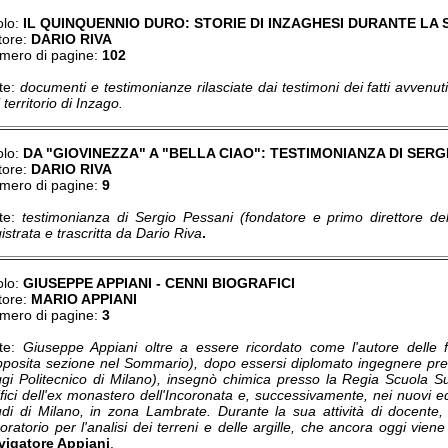
olo:
IL QUINQUENNIO DURO: STORIE DI INZAGHESI DURANTE L
tore:
DARIO RIVA
mero di pagine:
102
te:
documenti e testimonianze rilasciate dai testimoni dei fatti avven
 territorio di Inzago.
olo:
DA "GIOVINEZZA" A "BELLA CIAO": TESTIMONIANZA DI SERG
tore:
DARIO RIVA
mero di pagine:
9
te:
testimonianza di Sergio Pessani (fondatore e primo direttore d
istrata e trascritta da Dario Riva
.
olo:
GIUSEPPE APPIANI - CENNI BIOGRAFICI
tore:
MARIO APPIANI
mero di pagine:
3
te:
Giuseppe Appiani oltre a essere ricordato come l'autore delle f
apposita sezione nel Sommario), dopo essersi diplomato ingegnere pres
ggi Politecnico di Milano), insegnò chimica presso la Regia Scuola Su
fici dell'ex monastero dell'Incoronata e, successivamente, nei nuovi ed
udi di Milano, in zona Lambrate. Durante la sua attività di docente
oratorio per l'analisi dei terreni e delle argille, che ancora oggi viene ut
vigatore Appiani
.