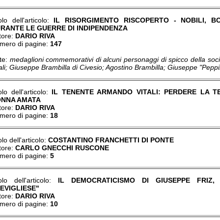
olo dell'articolo:
IL RISORGIMENTO RISCOPERTO - NOBILI, B
RANTE LE GUERRE DI INDIPENDENZA
tore:
DARIO RIVA
mero di pagine:
147
te:
medaglioni commemorativi di alcuni personaggi di spicco della soc
ali; Giuseppe Brambilla di Civesio; Agostino Brambilla; Giuseppe "Peppi
olo dell'articolo:
IL TENENTE ARMANDO VITALI: PERDERE LA TE
NNA AMATA
tore:
DARIO RIVA
mero di pagine:
18
olo dell'articolo:
COSTANTINO FRANCHETTI DI PONTE
tore:
CARLO GNECCHI RUSCONE
mero di pagine:
5
tolo dell'articolo:
IL DEMOCRATICISMO DI GIUSEPPE FRIZ,
EVIGLIESE"
tore:
DARIO RIVA
mero di pagine:
10