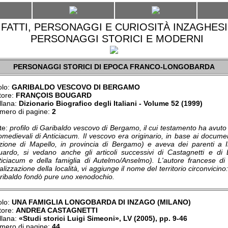
FATTI, PERSONAGGI E CURIOSITÀ INZAGHESI
PERSONAGGI STORICI E MODERNI
PERSONAGGI STORICI DI EPOCA FRANCO-LONGOBARDA
olo:
GARIBALDO VESCOVO DI BERGAMO
tore:
FRANÇOIS BOUGARD
llana:
Dizionario Biografico degli Italiani - Volume 52 (1999)
mero di pagine:
2
te:
profilo di Garibaldo vescovo di Bergamo, il cui testamento ha avut
omedievali di Anticiacum. Il vescovo era originario, in base ai document
azione di Mapello, in provincia di Bergamo) e aveva dei parenti a I
guardo, si vedano anche gli articoli successivi di Castagnetti e di 
ticiacum e della famiglia di Autelmo/Anselmo). L'autore francese di 
alizzazione della località, vi aggiunge il nome del territorio circonvicin
ribaldo fondò pure uno xenodochio.
olo:
UNA FAMIGLIA LONGOBARDA DI INZAGO (MILANO)
tore:
ANDREA CASTAGNETTI
llana:
«Studi storici Luigi Simeoni», LV (2005), pp. 9-46
mero di pagine:
44