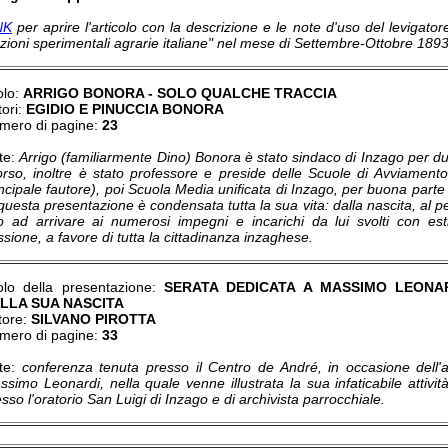
NK
per aprire l'articolo con la descrizione e le note d'uso del levigator
zioni sperimentali agrarie italiane" nel mese di Settembre-Ottobre 1893
olo:
ARRIGO BONORA - SOLO QUALCHE TRACCIA
ori:
EGIDIO E PINUCCIA BONORA
mero di pagine:
23
te:
Arrigo (familiarmente Dino) Bonora è stato sindaco di Inzago per d
orso, inoltre è stato professore e preside delle Scuole di Avviamento 
incipale fautore), poi Scuola Media unificata di Inzago, per buona part
 questa presentazione è condensata tutta la sua vita: dalla nascita, al
no ad arrivare ai numerosi impegni e incarichi da lui svolti con es
sione, a favore di tutta la cittadinanza inzaghese.
tolo della presentazione:
SERATA DEDICATA A MASSIMO LEONAR
LLA SUA NASCITA
tore:
SILVANO PIROTTA
mero di pagine:
33
te:
conferenza tenuta presso il Centro de André, in occasione dell'a
ssimo Leonardi, nella quale venne illustrata la sua infaticabile attiv
sso l'oratorio San Luigi di Inzago e di archivista parrocchiale.