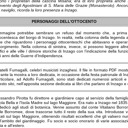
rono i proprietari della cascina Misana; era di loro proprietà anche i
nvento degli Agostiniani di S. Maria delle Grazie (Monasterolo). Anco
 naviglio, ricorda la loro presenza a Inzago.
PERSONAGGI DELL'OTTOCENTO
immagine potrebbe sembrare un refuso dal momento che, a prima
ocentesca del borgo di Inzago. In realtà, nella colonna della legenda a
te che riguardono i personaggi ottocenteschi che abitavano e operar
orgimento. Nella colonna di sinistra, invece, si possono leggere altre 
fici e alle ville / dimore storiche di Inzago con l'indicazione della fun
li anni delle Guerre d'Indipendenza.
ratelli Fumagalli, celebri musicisti inzaghesi. ll file in formato PDF most
ante la mostra a loro dedicata, in occasione della festa patronale di Inz
rticolare, ad Adolfo Fumagalli, sono stati dedicati numerosi articoli 
sto sito, nell'apposita sezione dedicata ai libri che parlano di Inzago e 
essandro Pirotta fu direttore e giardiniere capo al servizio della fami
sola Bella e l'Isola Madre sul lago Maggiore. Era nato a Inzago nel 1835
 dedicò agli studi di botanica. Venne assunto dal conte Vitaliano Borr
le Borromee, dove trascorse tutto il resto della sua vita. Introdusse v
ati sul lago Maggiore, ottenendo risultati eccellenti che gli valsero n
l'ambito del giardinaggio. Fu socio e socio onorario di varie associazion
lia e all’estero.