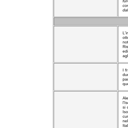
fu
co
dal
L'
ott
no
Ris
edi
ag
I f
dur
pa
que
Al
l'I
si
Iso
cur
nel
Ita