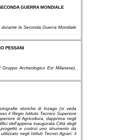
A SECONDA GUERRA MONDIALE
uti durante la Seconda Guerra Mondiale
IO PESSANI
el Gruppo Archeologico Est Milanese),
otografie storiche di Inzago (si veda
so il Regio Istituto Tecnico Superiore
periore di Agricoltura, dapprima negli
ifici dell'appena inaugurata Città degli
, progettò e costruì uno strumento da
ilizzato negli Istituti Tecnici Agrari: il