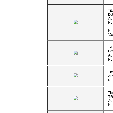
Tit
DU
Au
Nu
No
Vit
Tit
DO
Au
Nu
Tit
Au
Nu
Ti
TR
Au
Nu