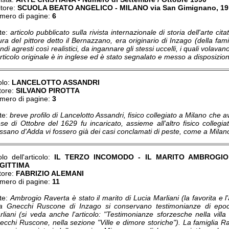
itore:
SCUOLA BEATO ANGELICO - MILANO via San Gimignano, 19
mero di pagine:
6
te:
articolo pubblicato sulla rivista internazionale di storia dell'arte cita
ura del pittore detto il Bernazzano, era originario di Inzago (della fa
ndi agresti così realistici, da ingannare gli stessi uccelli, i quali volavano
rticolo originale è in inglese ed è stato segnalato e messo a disposizio
olo:
LANCELOTTO ASSANDRI
tore:
SILVANO PIROTTA
mero di pagine:
3
te:
breve profilo di Lancelotto Assandri, fisico collegiato a Milano che a
se di Ottobre del 1629 fu incaricato, assieme all'altro fisico collegia
ssano d'Adda vi fossero già dei casi conclamati di peste, come a Milano
olo dell'articolo:
IL TERZO INCOMODO - IL MARITO AMBROGI
GITTIMA
tore:
FABRIZIO ALEMANI
mero di pagine:
11
te:
Ambrogio Raverta è stato il marito di Lucia Marliani (la favorita e
lla Gnecchi Ruscone di Inzago si conservano testimonianze di epo
rliani (si veda anche l'articolo: "Testimonianze sforzesche nella vil
ecchi Ruscone, nella sezione "Ville e dimore storiche"). La famiglia 