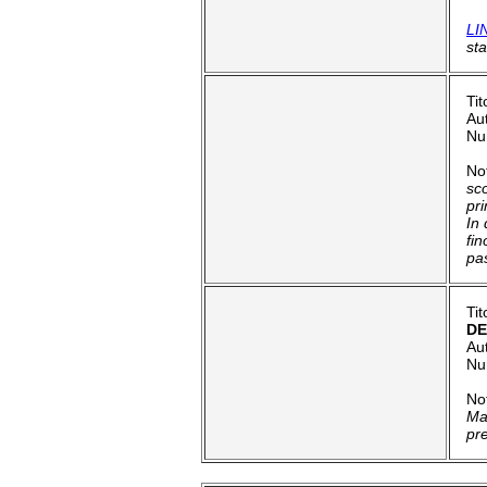
LI
sta
Tit
Aut
Nu
No
sc
pr
In
fi
pas
Ti
DE
Au
Nu
No
Ma
pre