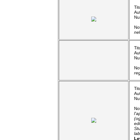
Tit
Au
Nu
No
nel
Tit
Au
Nu
No
reg
Tit
Au
Nu
No
l'
(o
edi
St
lab
Le