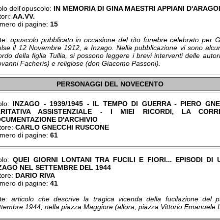
olo dell'opuscolo:
IN MEMORIA DI GINA MAESTRI APPIANI D'ARAG
tori:
AA.VV.
mero di pagine:
15
te:
opuscolo pubblicato in occasione del rito funebre celebrato per 
olse il 12 Novembre 1912, a Inzago. Nella pubblicazione vi sono alcun
ordo della figlia Tullia, si possono leggere i brevi interventi delle autor
ovanni Facheris) e religiose (don Giacomo Passoni).
PERSONAGGI DEL NOVECENTO
tolo:
INZAGO - 1939/1945 - IL TEMPO DI GUERRA - PIERO G
RITATIVA ASSISTENZIALE - I MIEI RICORDI, LA COR
CUMENTAZIONE D'ARCHIVIO
tore:
CARLO GNECCHI RUSCONE
mero di pagine:
61
tolo:
QUEI GIORNI LONTANI TRA FUCILI E FIORI... EPISODI D
ZAGO NEL SETTEMBRE DEL 1944
tore:
DARIO RIVA
mero di pagine:
41
te:
articolo che descrive la tragica vicenda della fucilazione del 
tembre 1944, nella piazza Maggiore (allora, piazza Vittorio Emanuele II