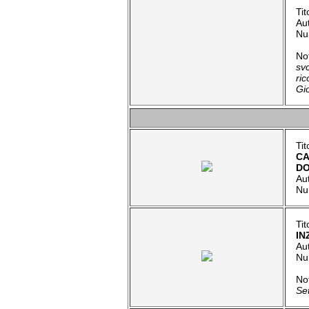
Tit
Au
Nu
No
sv
ric
Gi
Ti
CA
DO
Au
Nu
Ti
IN
Au
Nu
No
Set