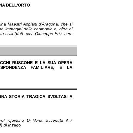
ONA DELL'ORTO
Gina Maestri Appiani d'Aragona, che si
e immagini della cerimonia e, oltre al
ità civili (dott. cav. Giuseppe Friz; sen.
NECCHI RUSCONE E LA SUA OPERA
RISPONDENZA FAMILIARE, E LA
I UNA STORIA TRAGICA SVOLTASI A
prof. Quintino Di Vona, avvenuta il 7
) di Inzago.