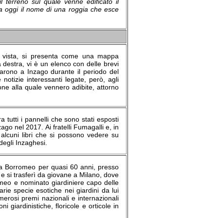
l terreno sul quale venne edificato il
ra oggi il nome di una roggia che esce
 vista, si presenta come una mappa
 destra, vi è un elenco con delle brevi
arono a Inzago durante il periodo del
notizie interessanti legate, però, agli
zione alla quale vennero adibite, attorno
ra tutti i pannelli che sono stati esposti
ago nel 2017. Ai fratelli Fumagalli e, in
e alcuni libri che si possono vedere su
degli Inzaghesi.
glia Borromeo per quasi 60 anni, presso
 e si trasferì da giovane a Milano, dove
omeo e nominato giardiniere capo delle
arie specie esotiche nei giardini da lui
umerosi premi nazionali e internazionali
i giardinistiche, floricole e orticole in