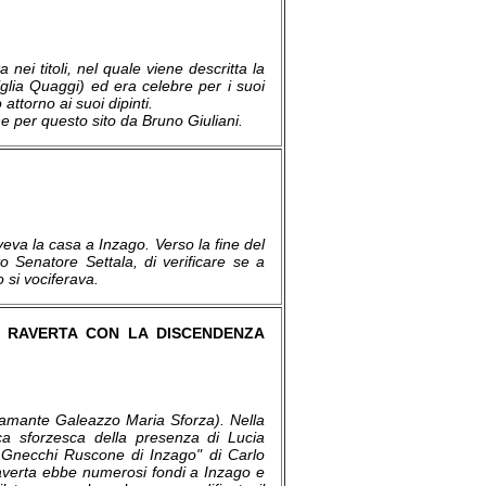
ta nei titoli, nel quale viene descritta la
miglia Quaggi) ed era celebre per i suoi
 attorno ai suoi dipinti.
ne per questo sito da Bruno Giuliani.
veva la casa a Inzago. Verso la fine del
to Senatore Settala, di verificare se a
 si vociferava.
O RAVERTA CON LA DISCENDENZA
 l'amante Galeazzo Maria Sforza). Nella
ca sforzesca della presenza di Lucia
la Gnecchi Ruscone di Inzago" di Carlo
Raverta ebbe numerosi fondi a Inzago e