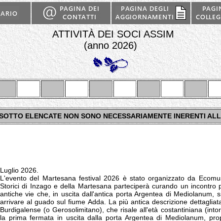
ATTIVITÀ DEI SOCI ASSIM
(anno 2026)
UI SOTTO ELENCATE NON SONO NECESSARIAMENTE INERENTI AL
Luglio 2026.
L'evento del Martesana festival 2026 è stato organizzato da Ecomu
Storici di Inzago e della Martesana parteciperà curando un incontro p
antiche vie che, in uscita dall'antica porta Argentea di Mediolanum, s
arrivare al guado sul fiume Adda. La più antica descrizione dettagliata 
Burdigalense (o Gerosolimitano), che risale all'età costantiniana (into
la prima fermata in uscita dalla porta Argentea di Mediolanum, pro