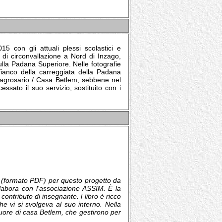
5 con gli attuali plessi scolastici e
a di circonvallazione a Nord di Inzago,
sulla Padana Superiore. Nelle fotografie
fianco della carreggiata della Padana
llagrosario / Casa Betlem, sebbene nel
ssato il suo servizio, sostituito con i
e (formato PDF) per questo progetto da
ollabora con l'associazione ASSIM. È la
contributo di insegnante. l libro è ricco
 che vi si svolgeva al suo interno. Nella
 suore di casa Betlem, che gestirono per