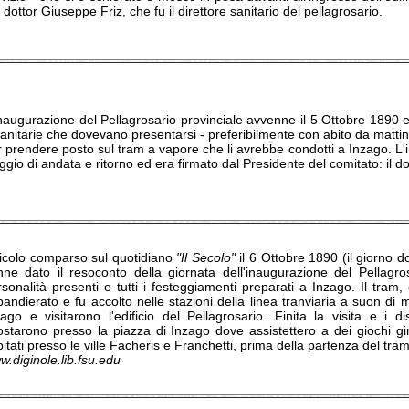
 dottor Giuseppe Friz, che fu il direttore sanitario del pellagrosario.
naugurazione del Pellagrosario provinciale avvenne il 5 Ottobre 1890 e v
anitarie che dovevano presentarsi - preferibilmente con abito da mattin
 prendere posto sul tram a vapore che li avrebbe condotti a Inzago. L'i
ggio di andata e ritorno ed era firmato dal Presidente del comitato: il 
ticolo comparso sul quotidiano
"Il Secolo"
il 6 Ottobre 1890 (il giorno do
nne dato il resoconto della giornata dell'inaugurazione del Pellagr
sonalità presenti e tutti i festeggiamenti preparati a Inzago. Il tram,
andierato e fu accolto nelle stazioni della linea tranviaria a suon di mu
ago e visitarono l'edificio del Pellagrosario. Finita la visita e i dis
ostarono presso la piazza di Inzago dove assistettero a dei giochi gin
itati presso le ville Facheris e Franchetti, prima della partenza del tram 
.diginole.lib.fsu.edu