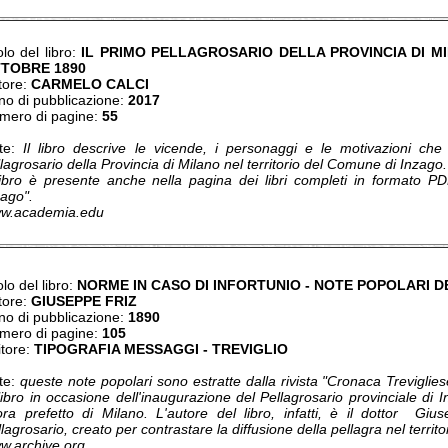
olo del libro:
IL PRIMO PELLAGROSARIO DELLA PROVINCIA DI M
TOBRE 1890
tore:
CARMELO CALCI
no di pubblicazione:
2017
mero di pagine:
55
te:
Il libro descrive le vicende, i personaggi e le motivazioni che 
lagrosario della Provincia di Milano nel territorio del Comune di Inzago.
 libro è presente anche nella pagina dei libri completi in formato PD
zago".
w.academia.edu
olo del libro:
NORME IN CASO DI INFORTUNIO - NOTE POPOLARI D
tore:
GIUSEPPE FRIZ
no di pubblicazione:
1890
mero di pagine:
105
itore:
TIPOGRAFIA MESSAGGI - TREVIGLIO
te:
queste note popolari sono estratte dalla rivista "Cronaca Treviglie
libro in occasione dell'inaugurazione del Pellagrosario provinciale di 
lora prefetto di Milano. L'autore del libro, infatti, è il dottor Giu
lagrosario, creato per contrastare la diffusione della pellagra nel territ
w.archive.org