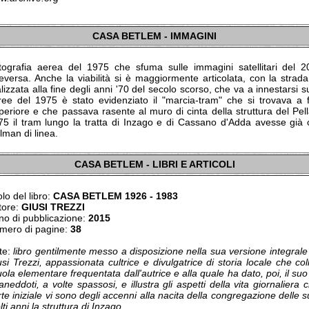
CASA BETLEM - IMMAGINI
tografia aerea del 1975 che sfuma sulle immagini satellitari del 201
ceversa. Anche la viabilità si è maggiormente articolata, con la strad
lizzata alla fine degli anni '70 del secolo scorso, che va a innestarsi 
ree del 1975 è stato evidenziato il "marcia-tram" che si trovava a 
periore e che passava rasente al muro di cinta della struttura del Pe
75 il tram lungo la tratta di Inzago e di Cassano d'Adda avesse già ce
lman di linea.
CASA BETLEM - LIBRI E ARTICOLI
olo del libro:
CASA BETLEM 1926 - 1983
tore:
GIUSI TREZZI
no di pubblicazione:
2015
mero di pagine:
38
te:
libro gentilmente messo a disposizione nella sua versione integral
usi Trezzi, appassionata cultrice e divulgatrice di storia locale che c
ola elementare frequentata dall'autrice e alla quale ha dato, poi, il suo 
aneddoti, a volte spassosi, e illustra gli aspetti della vita giornaliera
te iniziale vi sono degli accenni alla nacita della congregazione delle
ti anni la struttura di Inzago.