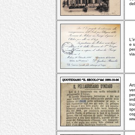
del
L'i
e s
per
via
Ar
ve
per
imb
Inz
sp
osp
www