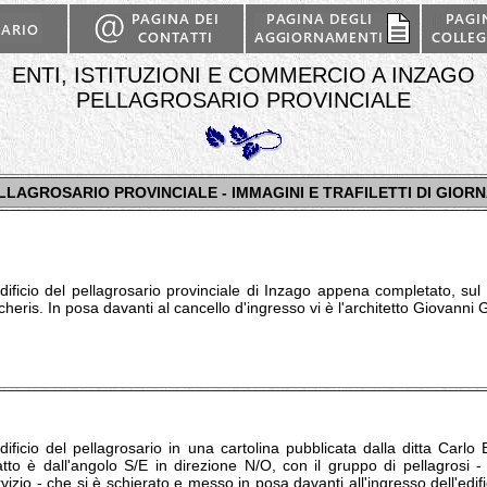
ENTI, ISTITUZIONI E COMMERCIO A INZAGO
PELLAGROSARIO PROVINCIALE
LLAGROSARIO PROVINCIALE - IMMAGINI E TRAFILETTI DI GIORN
edificio del pellagrosario provinciale di Inzago appena completato, su
heris. In posa davanti al cancello d'ingresso vi è l'architetto Giovanni 
dificio del pellagrosario in una cartolina pubblicata dalla ditta Carlo 
atto è dall'angolo S/E in direzione N/O, con il gruppo di pellagrosi 
vizio - che si è schierato e messo in posa davanti all'ingresso dell'edifi