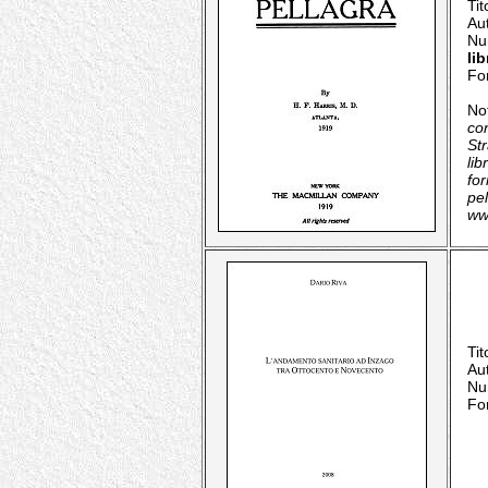
Tit
Au
Nu
lib
Fo
No
co
Str
lib
for
pel
ww
Tit
Au
Nu
Fo