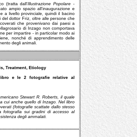
 (tratta dall'
Illustrazione Popolare -
icato ampio spazio all'inaugurazione e
ne a livello provinciale, quindi il bacino
i del dottor Friz, oltre alle persone che
ricoverati che provenivano dai paesi a
Pellagrosario di Inzago non comportava
one per impartire - in particolar modo ai
 igiene, nonché di apprendimento delle
amento degli animali.
s, Treatment, Etiology
libro e le 2 fotografie relative al
americano Stewart R. Roberts, il quale
tra cui anche quello di Inzago. Nel libro
verati (fotografie scattate dallo stesso
a fotografia sui gradini di accesso al
ssistenza degli ammalati.