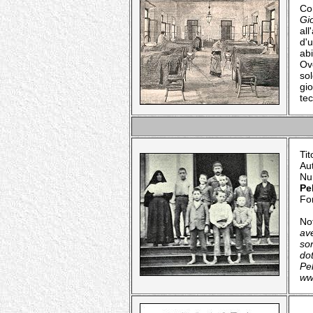
Co
Gi
all
d'u
ab
Ov
sol
gi
tec
Tit
Au
Nu
Pe
Fo
No
ave
son
do
Pel
ww