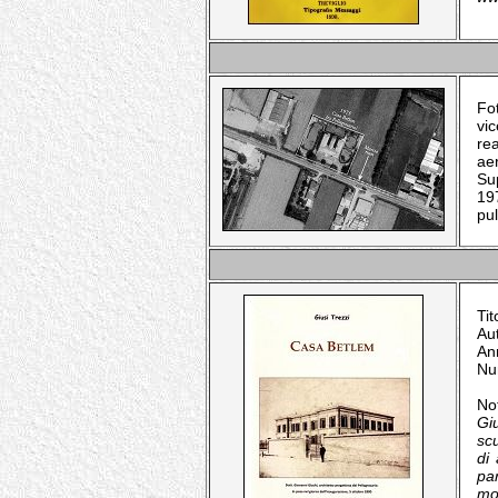
Fo
vi
rea
ae
Su
19
pul
Tit
Au
An
Nu
No
Gi
scu
di 
par
mol