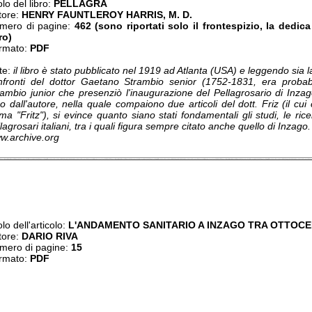
olo del libro:
PELLAGRA
tore:
HENRY FAUNTLEROY HARRIS, M. D.
mero di pagine:
462 (sono riportati solo il frontespizio, la dedic
ro)
rmato:
PDF
te:
il libro è stato pubblicato nel 1919 ad Atlanta (USA) e leggendo sia l
nfronti del dottor Gaetano Strambio senior (1752-1831, era proba
ambio junior che presenziò l'inaugurazione del Pellagrosario di Inzago)
ro dall'autore, nella quale compaiono due articoli del dott. Friz (il cu
ma "Fritz"), si evince quanto siano stati fondamentali gli studi, le ri
lagrosari italiani, tra i quali figura sempre citato anche quello di Inzag
w.archive.org
olo dell'articolo:
L'ANDAMENTO SANITARIO A INZAGO TRA OTTOC
tore:
DARIO RIVA
mero di pagine:
15
rmato:
PDF