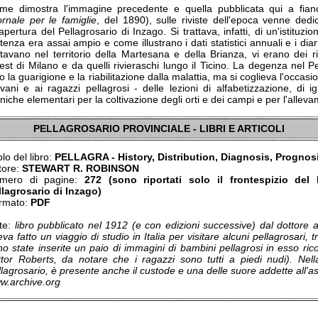
me dimostra l'immagine precedente e quella pubblicata qui a fianco
ornale per le famiglie
, del 1890), sulle riviste dell'epoca venne ded
'apertura del Pellagrosario di Inzago. Si trattava, infatti, di un'istituzio
tenza era assai ampio e come illustrano i dati statistici annuali e i diar
itavano nel territorio della Martesana e della Brianza, vi erano dei 
est di Milano e da quelli rivieraschi lungo il Ticino. La degenza nel 
o la guarigione e la riabilitazione dalla malattia, ma si coglieva l'occasi
ovani e ai ragazzi pellagrosi - delle lezioni di alfabetizzazione, di
niche elementari per la coltivazione degli orti e dei campi e per l'allev
PELLAGROSARIO PROVINCIALE - LIBRI E ARTICOLI
olo del libro:
PELLAGRA - History, Distribution, Diagnosis, Prognosi
tore:
STEWART R. ROBINSON
mero di pagine:
272 (sono riportati solo il frontespizio del 
llagrosario di Inzago)
rmato:
PDF
te:
libro pubblicato nel 1912 (e con edizioni successive) dal dottore 
va fatto un viaggio di studio in Italia per visitare alcuni pellagrosari, 
o state inserite un paio di immagini di bambini pellagrosi in esso rico
ttor Roberts, da notare che i ragazzi sono tutti a piedi nudi). Nell
lagrosario, è presente anche il custode e una delle suore addette all'a
w.archive.org