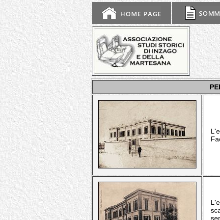
PE
L'
Fac
L'e
sc
ser