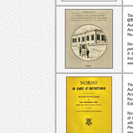
Tit
OT
Au
An
Nu
No
pel
Il
In
ww
Tit
Au
An
Nu
Ed
No
di 
al
Pel
ww