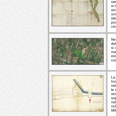
sar
si
sin
un
id
po
ci
Ne
del
si
met
imm
con
La 
In
ne
le 
si
so
ne
ri
Mil