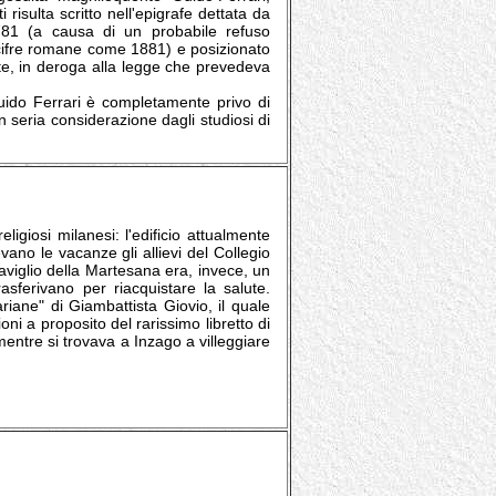
tti risulta scritto nell'epigrafe dettata da
1781 (a causa di un probabile refuso
n cifre romane come 1881) e posizionato
nte, in deroga alla legge che prevedeva
do Ferrari è completamente privo di
n seria considerazione dagli studiosi di
eligiosi milanesi: l'edificio attualmente
vano le vacanze gli allievi del Collegio
 naviglio della Martesana era, invece, un
asferivano per riacquistare la salute.
ariane" di Giambattista Giovio, il quale
ni a proposito del rarissimo libretto di
mentre si trovava a Inzago a villeggiare