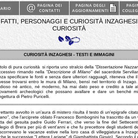
FATTI, PERSONAGGI E CURIOSITÀ INZAGHESI
CURIOSITÀ
CURIOSITÀ INZAGHESI - TESTI E IMMAGINI
itolo di pura curiosità si riporta uno stralcio della
"Dissertazione Nazzar
ccessivo rimando nella
"Descrizione di Milano"
del sacerdote Servilian
nza specificare le fonti e senza dare ulteriori ragguagli, riteneva che
vesse trovarsi entro le mura di Milano, bensì nel territorio di Inzag
udioso né antico, né moderno, ha mai dato peso e credito a tale a
trovamenti archeologici che possano avallare e dare un benché mini
gettura di Pietro Puricelli.
rettanto avvolto in un'aura di mistero risulta il testo di un'epigrafe cita
lano"
, che l'arciprete oblato Francesco Bombognini ha trascritto da un 
atta del gesuita padre Guido Ferrari, che verso la fine del Settecen
legio di Brera per più di vent'anni e che fu precettore degli studenti de
scorrevano le vacanze estive nella loro casa di villeggiatura a Inzago 
che le successive "Lettere Lariane" di Giambattista Giovio). Secondo il