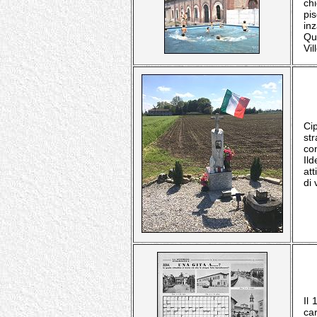
ch
pis
in
Qu
Vil
Ci
st
co
Il
att
di
Il
ca