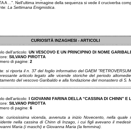
A A ...". Nell'ultima immagine della sequenza si vede il cruciverba comp
nte:
La Settimana Enigmistica
.
CURIOSITÀ INZAGHESI - ARTICOLI
olo dell'articolo:
UN VESCOVO E UN PRINCIPINO DI NOME GARIBA
tore:
SILVANO PIROTTA
mero di pagine:
2
te:
si riporta il n. 37 del foglio informativo del GAEM "RETROVERSUM",
teressante articolo legato alle vicende storiche del periodo altomedie
stamento del vescovo Garibaldo e alla fondazione del monastero di S. M
olo dell'articolo:
I GIOVANNI FARINA DELLA “CASSINA DI CHINN” E
tore:
SILVANO PIROTTA
mero di pagine:
6
te:
curiosissima vicenda, avvenuta a inizio Novecento, nella quale s
sidente nella cassina di Chinn di Inzago, i cui figli avevano il mede
ovanni Maria (i maschi) e Giovanna Maria (la femmina).