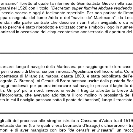
"rarissimo" libretto al quale fa riferimento Giambattista Giovio nella su
nani nel 1520 con il titolo:
"Decretum super flumine Abduae reddendo n
 secolo scorso e oggi è facilmente reperibile. Per non parlare dell'imma
ppa disegnata del fiume Adda e del "navilio de' Martexana", da Lecc
genda nella parte centrale che descrive i vari tratti navigabili, o da 
fuso perché è stato riprodotto e utilizzato come simbolo / logo in numero
anizzati in occasione del cinquecentesimo anniversario di apertura del
barcarsi lungo il naviglio della Martesana per raggiungere le loro cas
 per i Gesuiti di Brera, sia per i monaci Agostiniani dell'Incoronata. Co
tocentesca di Milano (la mappa, datata 1860, è stata pubblicata dell'ed
ografo G. Brenna), ai Gesuiti di Brera bastava uscire dalla pusterla Bea
rraggi medievali per potersi imbarcare sul naviglio presso il laghetto
tri. Un po' più a nord, invece, si vede il tragitto altrettanto breve 
l'Incoronata, che avevano addirittura il loro molino in prossimità dei 
to in cui il naviglio passava sotto il ponte dei bastioni) lungo il tracciat
li atti del processo alle streghe istruito a Cassano d'Adda tra il 1519
nturate donne (tra le quali vi era Leonarda d'Inzago) dichiararono - tra gl
moni e di aver mangiato con loro
"de cerasis et insalata"
: un racco