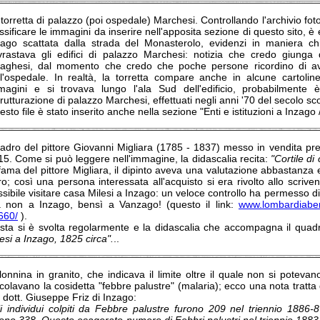
torretta di palazzo (poi ospedale) Marchesi. Controllando l'archivio fotog
ssificare le immagini da inserire nell'apposita sezione di questo sito, 
zago scattata dalla strada del Monasterolo, evidenzi in maniera ch
vrastava gli edifici di palazzo Marchesi: notizia che credo giunga
zaghesi, dal momento che credo che poche persone ricordino di avere
ll'ospedale. In realtà, la torretta compare anche in alcune cartol
magini e si trovava lungo l'ala Sud dell'edificio, probabilmente è
trutturazione di palazzo Marchesi, effettuati negli anni '70 del secolo sc
sto file è stato inserito anche nella sezione "Enti e istituzioni a Inzago
adro del pittore Giovanni Migliara (1785 - 1837) messo in vendita pre
15. Come si può leggere nell'immagine, la didascalia recita:
"Cortile di
fama del pittore Migliara, il dipinto aveva una valutazione abbastanza 
ro; così una persona interessata all'acquisto si era rivolto allo scriv
sibile visitare casa Milesi a Inzago: un veloce controllo ha permesso di 
 non a Inzago, bensì a Vanzago! (questo il link:
www.lombardiabeni
660/
).
asta si è svolta regolarmente e la didascalia che accompagna il quad
esi a Inzago, 1825 circa".
..
onnina in granito, che indicava il limite oltre il quale non si potevan
icolavano la cosidetta "febbre palustre" (malaria); ecco una nota tratt
 dott. Giuseppe Friz di Inzago:
li individui colpiti da Febbre palustre furono 209 nel triennio 1886