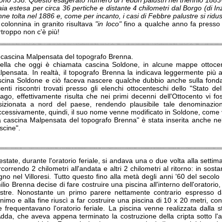
rono 338. Questo esagerato numero di Febbri palustri nel triennio 1883-
aia estesa per circa 36 pertiche e distante 4 chilometri dal Borgo (di I
ne tolta nel 1886 e, come per incanto, i casi di Febbre palustre si ridus
 colonnina in granito risultava
"in loco"
fino a qualche anno fa presso 
troppo non c'è più!
 cascina Malpensata del topografo Brenna.
ella che oggi è chiamata cascina Soldone, in alcune mappe ottocen
lpensata. In realtà, il topografo Brenna la indicava leggermente più a 
scina Soldone e ciò faceva nascere qualche dubbio anche sulla fon
enti riscontri trovati presso gli elenchi ottocenteschi dello "Stato de
zago, effettivamente risulta che nei primi decenni dell'Ottocento vi
sizionata a nord del paese, rendendo plausibile tale denominazio
ccessivamente, quindi, il suo nome venne modificato in Soldone, come vi
a cascina Malpensata del topografo Brenna" è stata inserita anche nell
scine".
estate, durante l'oratorio feriale, si andava una o due volta alla settim
correndo 2 chilometri all'andata e altri 2 chilometri al ritorno: in sost
no nel Villoresi. Tutto questo fino alla metà degli anni '60 del secolo
lio Brenna decise di fare costruire una piscina all'interno dell'oratori
ostre. Nonostante un primo parere nettamente contrario espresso d
nimo e alla fine riuscì a far costruire una piscina di 10 x 20 metri, con
e frequentavano l'oratorio feriale. La piscina venne realizzata dalla
Adda, che aveva appena terminato la costruzione della cripta sotto l'a