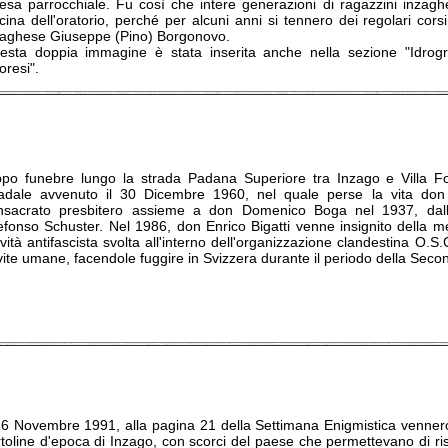
iesa parrocchiale. Fu così che intere generazioni di ragazzini inzag
cina dell'oratorio, perché per alcuni anni si tennero dei regolari corsi 
zaghese Giuseppe (Pino) Borgonovo.
esta doppia immagine è stata inserita anche nella sezione "Idrogra
loresi".
ppo funebre lungo la strada Padana Superiore tra Inzago e Villa For
radale avvenuto il 30 Dicembre 1960, nel quale perse la vita don
nsacrato presbitero assieme a don Domenico Boga nel 1937, dall'a
defonso Schuster. Nel 1986, don Enrico Bigatti venne insignito della m
ività antifascista svolta all'interno dell'organizzazione clandestina O.S
 vite umane, facendole fuggire in Svizzera durante il periodo della Sec
 16 Novembre 1991, alla pagina 21 della Settimana Enigmistica vennero 
rtoline d'epoca di Inzago, con scorci del paese che permettevano di ris