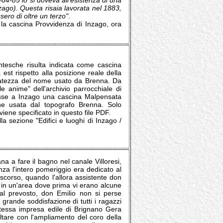
84-85 lo si doveva all’esistenza di una
nzago). Questa risaia lavorata nel 1883,
sero di oltre un terzo"
.
la cascina Provvidenza di Inzago, ora
tesche risulta indicata come cascina
est rispetto alla posizione reale della
datezza del nome usato da Brenna. Da
lle anime" dell'archivio parrocchiale di
 fosse a Inzago una cascina Malpensata
ne usata dal topografo Brenna. Solo
ene specificato in questo file PDF.
a sezione "Edifici e luoghi di Inzago /
ana a fare il bagno nel canale Villoresi,
anza l'intero pomeriggio era dedicato al
 scorso, quando l'allora assistente don
o, in un'area dove prima vi erano alcune
al prevosto, don Emilio non si perse
 grande soddisfazione di tutti i ragazzi
 stessa impresa edile di Brignano Gera
ltare con l'ampliamento del coro della