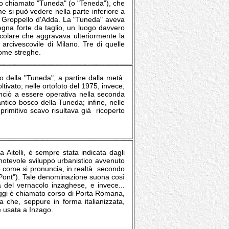
reno chiamato "Tuneda" (o "Teneda"), che
e si può vedere nella parte inferiore a
o di Groppello d'Adda. La "Tuneda" aveva
egna forte da taglio, un luogo davvero
ticolare che aggravava ulteriormente la
arcivescovile di Milano. Tre di quelle
come streghe.
o della "Tuneda", a partire dalla metà
tivato; nelle ortofoto del 1975, invece,
nciò a essere operativa nella seconda
ntico bosco della Tuneda; infine, nelle
 primitivo scavo risultava già ricoperto
 Aitelli, è sempre stata indicata dagli
 notevole sviluppo urbanistico avvenuto
è come si pronuncia, in realtà secondo
l Pont"). Tale denominazione suona così
va del vernacolo inzaghese, e invece...
 oggi è chiamato corso di Porta Romana,
 che, seppure in forma italianizzata,
 usata a Inzago.