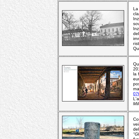
La 
cla
In
so
In
de
im
ris
Que
Qu
20
la 
eu
pos
ma
07
L'
Mil
Col
ve
del
“G