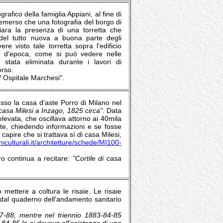
rafico della famiglia Appiani, al fine di
è emerso che una fotografia del borgo di
iara la presenza di una torretta che
 del tutto nuova a buona parte degli
 visto tale torretta sopra l'edificio
ine d'epoca, come si può vedere nelle
 stata eliminata durante i lavori di
orso.
 / Ospitale Marchesi".
sso la casa d'aste Porro di Milano nel
 casa Milesi a Inzago, 1825 circa"
. Data
elevata, che oscillava attorno ai 40mila
ente, chiedendo informazioni e se fosse
capire che si trattava sì di casa Milesi,
culturali.it/architetture/schede/MI100-
ro continua a recitare:
"Cortile di casa
o mettere a coltura le risaie. Le risaie
a dal quaderno dell'andamento sanitario
-87-88, mentre nel triennio 1883-84-85