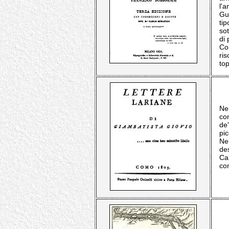
l'
Gu
tip
so
di 
Co
ris
to
Nel
con
de'
pi
Nel
des
Ca
com