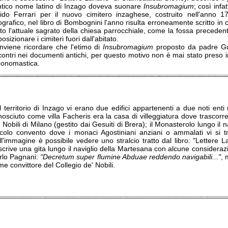
antico nome latino di Inzago doveva suonare
Insubromagium
; così infa
ido Ferrari per il nuovo cimitero inzaghese, costruito nell'anno 
ografico, nel libro di Bombognini l'anno risulta erroneamente scritto i
tto l'attuale sagrato della chiesa parrocchiale, come la fossa precede
posizionare i cimiteri fuori dall'abitato.
nviene ricordare che l'etimo di
Insubromagium
proposto da padre Gui
contri nei documenti antichi, per questo motivo non è mai stato preso i
ponomastica.
 territorio di Inzago vi erano due edifici appartenenti a due noti enti r
osciuto come villa Facheris era la casa di villeggiatura dove trascorre
 Nobili di Milano (gestito dai Gesuiti di Brera); il Monasterolo lungo il
ccolo convento dove i monaci Agostiniani anziani o ammalati vi si tr
l'immagine è possibile vedere uno stralcio tratto dal libro: "Lettere L
crive una gita lungo il naviglio della Martesana con alcune considerazio
rlo Pagnani:
"Decretum super flumine Abduae reddendo navigabili..."
, 
e convittore del Collegio de' Nobili.