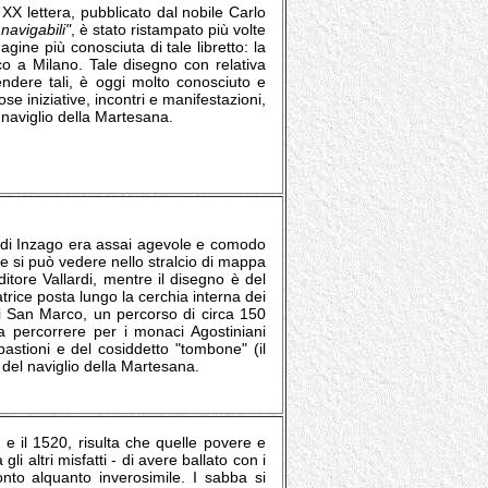
a XX lettera, pubblicato dal nobile Carlo
avigabili"
, è stato ristampato più volte
gine più conosciuta di tale libretto: la
o a Milano. Tale disegno con relativa
rendere tali, è oggi molto conosciuto e
se iniziative, incontri e manifestazioni,
 naviglio della Martesana.
e di Inzago era assai agevole e comodo
me si può vedere nello stralcio di mappa
itore Vallardi, mentre il disegno è del
trice posta lungo la cerchia interna dei
 di San Marco, un percorso di circa 150
da percorrere per i monaci Agostiniani
bastioni e del cosiddetto "tombone" (il
o del naviglio della Martesana.
 e il 1520, risulta che quelle povere e
i altri misfatti - di avere ballato con i
nto alquanto inverosimile. I sabba si