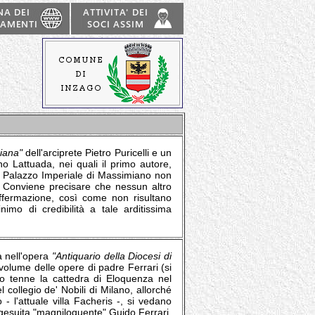
iana"
dell'arciprete Pietro Puricelli e un
o Lattuada, nei quali il primo autore,
 il Palazzo Imperiale di Massimiano non
o. Conviene precisare che nessun altro
ffermazione, così come non risultano
mo di credibilità a tale arditissima
ta nell'opera
"Antiquario della Diocesi di
volume delle opere di padre Ferrari (si
to tenne la cattedra di Eloquenza nel
l collegio de' Nobili di Milano, allorché
- l'attuale villa Facheris -, si vedano
 gesuita "magniloquente" Guido Ferrari,