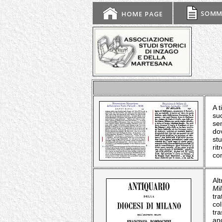
A t
su
se
do
st
ri
con
Alt
Mi
tr
col
tra
an