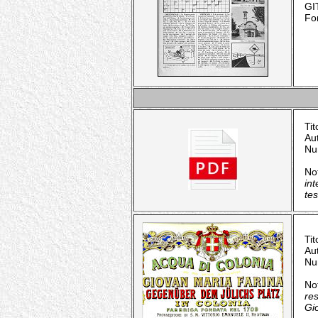
GIT
Fo
Tit
Au
Nu
No
in
te
Tit
Au
Nu
No
re
Gi