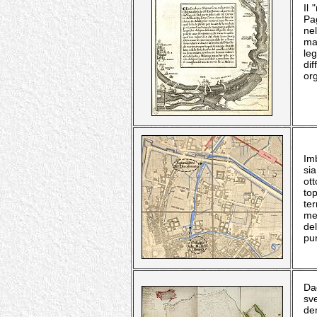
Il 
Pag
nel
ma
le
dif
org
Im
sia
ot
top
te
me
del
pun
Dag
sve
de