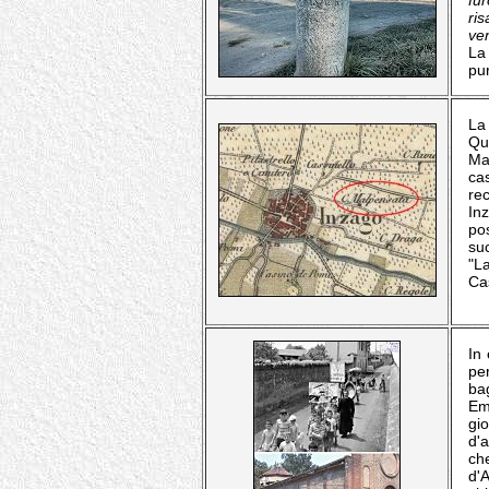
fu
ris
ven
La
pur
La
Qu
Ma
ca
rec
In
po
su
"L
Ca
In 
per
bag
Emi
gi
d'a
ch
d'