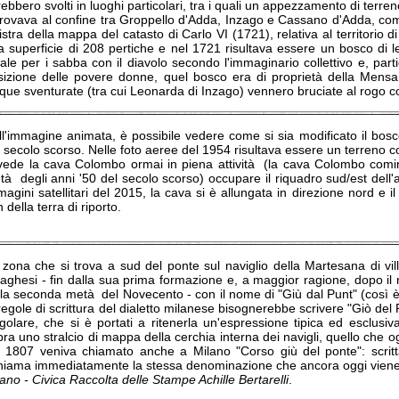
ebbero svolti in luoghi particolari, tra i quali un appezzamento di ter
 trovava al confine tra Groppello d'Adda, Inzago e Cassano d'Adda, com
istra della mappa del catasto di Carlo VI (1721), relativa al territori
a superficie di 208 pertiche e nel 1721 risultava essere un bosco di l
eale per i sabba con il diavolo secondo l'immaginario collettivo e, par
sizione delle povere donne, quel bosco era di proprietà della Mensa 
nque sventurate (tra cui Leonarda di Inzago) vennero bruciate al rogo 
ll'immagine animata, è possibile vedere come si sia modificato il bosc
 secolo scorso. Nelle foto aeree del 1954 risultava essere un terreno col
 vede la cava Colombo ormai in piena attività (la cava Colombo comi
à degli anni '50 del secolo scorso) occupare il riquadro sud/est dell'a
agini satellitari del 2015, la cava si è allungata in direzione nord e il
 della terra di riporto.
zona che si trova a sud del ponte sul naviglio della Martesana di villa
zaghesi - fin dalla sua prima formazione e, a maggior ragione, dopo il
lla seconda metà del Novecento - con il nome di "Giù dal Punt" (così 
regole di scrittura del dialetto milanese bisognerebbe scrivere "Giò de
ngolare, che si è portati a ritenerla un'espressione tipica ed esclusi
pra uno stralcio di mappa della cerchia interna dei navigli, quello che
l 1807 veniva chiamato anche a Milano "Corso giù del ponte": scritta
chiama immediatamente la stessa denominazione che ancora oggi viene
ano - Civica Raccolta delle Stampe Achille Bertarelli
.