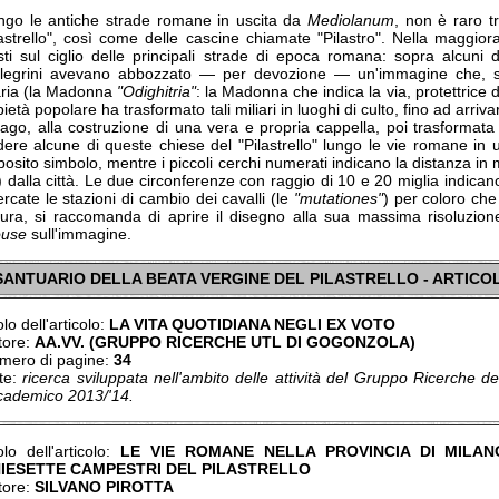
ngo le antiche strade romane in uscita da
Mediolanum
, non è raro t
astrello", così come delle cascine chiamate "Pilastro". Nella maggioran
sti sul ciglio delle principali strade di epoca romana: sopra alcuni di
llegrini avevano abbozzato ― per devozione ― un'immagine che, so
ria (la Madonna
"Odighitria"
: la Madonna che indica la via, protettrice d
pietà popolare ha trasformato tali miliari in luoghi di culto, fino ad arri
zago, alla costruzione di una vera e propria cappella, poi trasformat
dere alcune di queste chiese del "Pilastrello" lungo le vie romane in
posito simbolo, mentre i piccoli cerchi numerati indicano la distanza i
 dalla città. Le due circonferenze con raggio di 10 e 20 miglia indican
ercate le stazioni di cambio dei cavalli (le
"mutationes"
) per coloro che
ttura, si raccomanda di aprire il disegno alla sua massima risoluzion
use
sull'immagine.
SANTUARIO DELLA BEATA VERGINE DEL PILASTRELLO - ARTICOL
olo dell'articolo:
LA VITA QUOTIDIANA NEGLI EX VOTO
tore:
AA.VV. (GRUPPO RICERCHE UTL DI GOGONZOLA)
mero di pagine:
34
te:
ricerca sviluppata nell'ambito delle attività del Gruppo Ricerche 
cademico 2013/'14.
olo dell'articolo:
LE VIE ROMANE NELLA PROVINCIA DI MILAN
IESETTE CAMPESTRI DEL PILASTRELLO
tore:
SILVANO PIROTTA