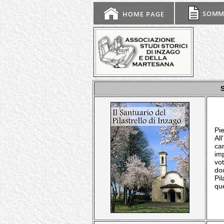
Pi
All
ca
imp
vot
do
Pil
qu