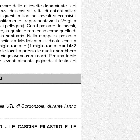
rovare delle chiesette denominate "del
za dei casi si tratta di antichi miliari
 questi miliari nei secoli successivi i
litamente, rappresentava la Vergina
ei pellegrini). Con il passare dei secoli,
vare, in qualche raro caso come quello di
a in santuario. Nella mappa si possono
 uscita da Mediolanum, indicate con un
n miglia romane (1 miglio romano = 1482
o le località presso le quali andrebbero
 viaggiavano con i carri. Per una facile
e, eventualmente pigiando il tasto del
I
della UTL di Gorgonzola, durante l'anno
O - LE CASCINE PILASTRO E LE