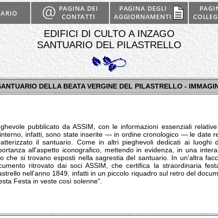
EDIFICI DI CULTO A INZAGO
SANTUARIO DEL PILASTRELLO
SANTUARIO DELLA BEATA VERGINE DEL PILASTRELLO - IMMAGIN
eghevole pubblicato da ASSIM, con le informazioni essenziali relative 
'interno, infatti, sono state inserite ― in ordine cronologico ― le date 
ratterizzato il santuario. Come in altri pieghevoli dedicati ai luoghi
ortanza all'aspetto iconografico, mettendo in evidenza, in una intera p
o che si trovano esposti nella sagrestia del santuario. In un'altra fac
cumento ritrovato dai soci ASSIM, che certifica la straordinaria fe
astrello nell'anno 1849, infatti in un piccolo riquadro sul retro del docum
esta Festa in veste così solenne".