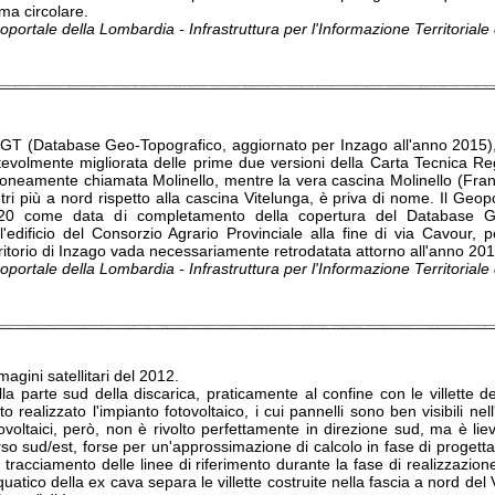
ma circolare.
portale della Lombardia - Infrastruttura per l'Informazione Territorial
GT (Database Geo-Topografico, aggiornato per Inzago all'anno 2015)
tevolmente migliorata delle prime due versioni della Carta Tecnica R
roneamente chiamata Molinello, mentre la vera cascina Molinello (Franc
ri più a nord rispetto alla cascina Vitelunga, è priva di nome. Il Geop
20 come data di completamento della copertura del Database Geo
ll'edificio del Consorzio Agrario Provinciale alla fine di via Cavour,
ritorio di Inzago vada necessariamente retrodatata attorno all'anno 201
portale della Lombardia - Infrastruttura per l'Informazione Territorial
agini satellitari del 2012.
la parte sud della discarica, praticamente al confine con le villette d
to realizzato l'impianto fotovoltaico, i cui pannelli sono ben visibili n
tovoltaici, però, non è rivolto perfettamente in direzione sud, ma è li
rso sud/est, forse per un'approssimazione di calcolo in fase di proget
 tracciamento delle linee di riferimento durante la fase di realizzazion
uatico della ex cava separa le villette costruite nella fascia a nord del 