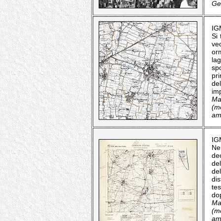
Geo
IG
Si 
ved
or
lag
spo
pri
de
imp
Ma
(mo
amm
IG
Ne
de
de
de
dis
tes
dop
Ma
(mo
amm