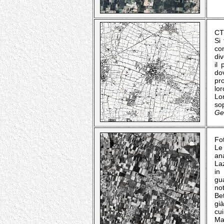
CTR
Si
com
div
il
do
pr
lo
Lo
sop
Geo
Fo
Le
an
La
in
gu
not
Bet
gi
cu
Ma