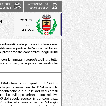
I
urbanistica elegante e circolare - una
odificarsi a partire dall'epoca del boom
 praticamente concentrati negli ultimi
 con le immagini aeree/satellitari, tutte
a ritroso, le significative modifiche
el 1954 sfuma sopra quella del 1975 e
me la prima immagine del 1954 mostri la
tocentesche e a quelle dei vari catasti
are. Lo sviluppo urbano, con relativa
'50 del secolo scorso, in concomitanza
54, oltre alla mancanza del Villaggio