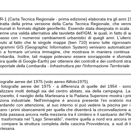
-1 (Carta Tecnica Regionale - prima edizione) elaborata tra gli anni 19
 tratta della prima versione della Carta Tecnica Regionale, che venne 
unali in formato digitale georiferito. Essendo stata disegnata in scala 
enne una valida alternativa alle tavolette dell'IGM, le quali, in fatto d
 passo con i numerosi cambiamenti urbanistici di quegli anni. L'ulte
vuto al fatto che le singole mappe (ben 710) erano tutte rigorosame
ogrammi GIS (Geographic Information System) venivano automaticame
ro a formare un'unica immagine, che mostrava in maniera continua il 
mbardia. Inoltre, tali mappe potevano essere sovrapposte e sfumate 
ra quelle di Google-Earth) per ottenere dei controlli e dei confronti str
portale della Lombardia - Infrastruttura per l'Informazione Territorial
tografie aeree del 1975 (volo aereo Alifoto1975).
 fotografie aeree del 1975 - a differenza di quelle del 1954 - son
alizzare molti dettagli sia del centro abitato, sia della campagna. La
zzaretto, il naviglio della Martesana e la Padana Superiore mostra i pr
 zona industriale. Nell'immagine è ancora presente l'ex oratorio m
ardando con attenzione, al suo interno si può vedere la piscina per i
ano i primi sbancamenti per quella che diventerà la circonvallazione a 
tola passava ancora nella mezzeria tra il cimitero e il santuario del Pil
à trasformata nel "Lago Smeraldo", mentre quella a nord era ancora in 
i compare la struttura completa della cascina Provvidenza, a sud di 
rtesana.