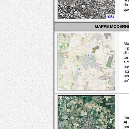
res
da
que
MAPPE MODERNE
Ma
Il
di 
te
sim
na
lag
pe
un
Imm
Al 
pa