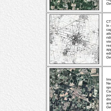
Geo
CT
In
ca
at
rid
vi
rea
ap
edi
Geo
Imm
Ne
spo
Ca
po
di
are
Geo