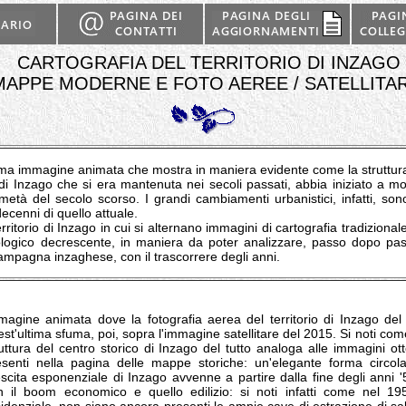
CARTOGRAFIA DEL TERRITORIO DI INZAGO
MAPPE MODERNE E FOTO AEREE / SATELLITAR
 immagine animata che mostra in maniera evidente come la struttura 
o di Inzago che si era mantenuta nei secoli passati, abbia iniziato a m
età del secolo scorso. I grandi cambiamenti urbanistici, infatti, sono
ecenni di quello attuale.
itorio di Inzago in cui si alternano immagini di cartografia tradizionale
ogico decrescente, in maniera da poter analizzare, passo dopo passo 
ampagna inzaghese, con il trascorrere degli anni.
magine animata dove la fotografia aerea del territorio di Inzago d
st'ultima sfuma, poi, sopra l'immagine satellitare del 2015. Si noti co
ruttura del centro storico di Inzago del tutto analoga alle immagini ot
esenti nella pagina delle mappe storiche: un'elegante forma circol
escita esponenziale di Inzago avvenne a partire dalla fine degli anni 
n il boom economico e quello edilizio: si noti infatti come nel 19