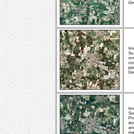
Geo
Imm
Su
or
co
pa
Geo
Imm
So
Pr
do
anc
ma