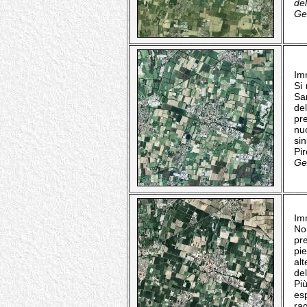
del
Geo
Imm
Si
Sa
del
pre
nuo
si
Pir
Geo
Imm
No
pr
pi
al
del
Più
es
rag