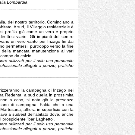
della Lombardia
ila, del nostro territorio. Cominciano a
bitato. A sud, il Villaggio residenziale è
- si profila già come un vero e proprio
rettrici viarie. Gli impianti del centro
tuivano un vero vanto per Inzago fin dai
ano permettersi; purtroppo verso la fine
a della mancata manutenzione ai vari
) campo da calcio.
re utilizzati per il solo uso personale
professionale allegati a perizie, pratiche
erizzeranno la campagna di Inzago nei
na Redenta, a sud quella in prossimità
: non a caso, si nota già la presenza
il piano di campagna. Falda che a una
 Martesana, affiora in superficie con la
cava a sud/est dell'abitato dove, anche
l prospiciente "bar Laghetto".
re utilizzati per il solo uso personale
professionale allegati a perizie, pratiche