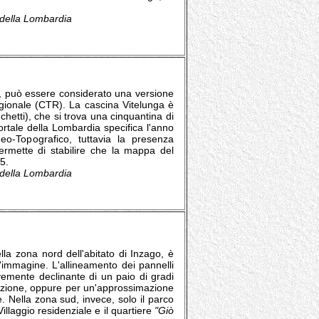
e della Lombardia
, può essere considerato una versione
egionale (CTR). La cascina Vitelunga è
hetti), che si trova una cinquantina di
ortale della Lombardia specifica l'anno
-Topografico, tuttavia la presenza
 permette di stabilire che la mappa del
5.
e della Lombardia
ella zona nord dell'abitato di Inzago, è
ell'immagine. L'allineamento dei pannelli
evemente declinante di un paio di gradi
tazione, oppure per un'approssimazione
e. Nella zona sud, invece, solo il parco
Villaggio residenziale e il quartiere
"Giò