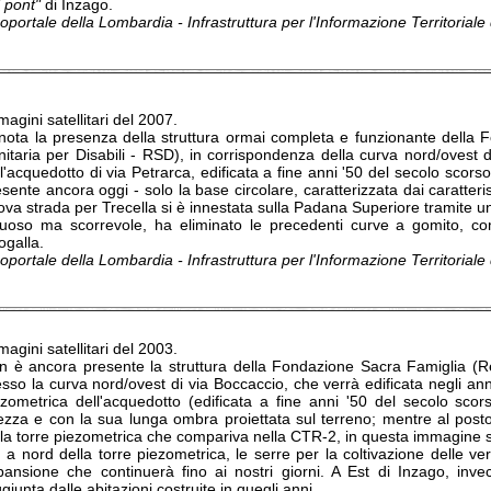
 pont"
di Inzago.
portale della Lombardia - Infrastruttura per l'Informazione Territorial
agini satellitari del 2007.
 nota la presenza della struttura ormai completa e funzionante della
nitaria per Disabili - RSD), in corrispondenza della curva nord/ovest 
l'acquedotto di via Petrarca, edificata a fine anni '50 del secolo scor
sente ancora oggi - solo la base circolare, caratterizzata dai caratteris
va strada per Trecella si è innestata sulla Padana Superiore tramite un
nuoso ma scorrevole, ha eliminato le precedenti curve a gomito, co
ogalla.
portale della Lombardia - Infrastruttura per l'Informazione Territorial
agini satellitari del 2003.
n è ancora presente la struttura della Fondazione Sacra Famiglia (Re
esso la curva nord/ovest di via Boccaccio, che verrà edificata negli a
ezometrica dell'acquedotto (edificata a fine anni '50 del secolo sco
tezza e con la sua lunga ombra proiettata sul terreno; mentre al pos
la torre piezometrica che compariva nella CTR-2, in questa immagine si
 a nord della torre piezometrica, le serre per la coltivazione delle ve
pansione che continuerà fino ai nostri giorni. A Est di Inzago, inv
giunta dalle abitazioni costruite in quegli anni.