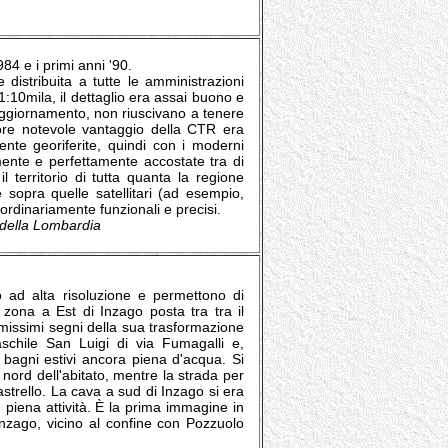
84 e i primi anni '90.
distribuita a tutte le amministrazioni
1:10mila, il dettaglio era assai buono e
i aggiornamento, non riuscivano a tenere
riore notevole vantaggio della CTR era
nte georiferite, quindi con i moderni
nte e perfettamente accostate tra di
territorio di tutta quanta la regione
sopra quelle satellitari (ad esempio,
aordinariamente funzionali e precisi.
e della Lombardia
o ad alta risoluzione e permettono di
 zona a Est di Inzago posta tra tra il
imissimi segni della sua trasformazione
aschile San Luigi di via Fumagalli e,
 bagni estivi ancora piena d'acqua. Si
nord dell'abitato, mentre la strada per
astrello. La cava a sud di Inzago si era
piena attività. È la prima immagine in
Inzago, vicino al confine con Pozzuolo