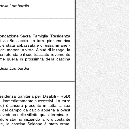
e della Lombardia
 Fondazione Sacra Famiglia (Residenza
di via Boccaccio. La torre piezometrica
so, è stata abbassata e di essa rimane -
tici mattoni a vista. A sud di Inzago, la
a rotonda e il suo tracciato lievemente
me quella in prossimità della cascina
e della Lombardia
sidenza Sanitaria per Disabili - RSD)
nni immediatamente successivi. La torre
rso) è ancora presente in tutta la sua
to del campo da calcio appena a ovest
 vedono delle villette quasi terminate.
rdure stanno iniziando la loro costante
ece, la cascina Soldone è stata ormai