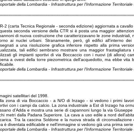
portale della Lombardia - Infrastruttura per l'Informazione Territorial
R-2 (carta Tecnica Regionale - seconda edizione) aggiornata a cavallo 
 questa seconda versione della CTR si è posta una maggior attenzione
pannoni di nuova costruzione che caratterizzavano le zone industriali,
torno ai nuclei urbani. Stranamente, però, gli edifici all'interno dei
isegnati a una risoluzione grafica inferiore rispetto alla prima versio
sualizzata, tali edifici sembrano mostrare una maggior frastagliatura n
lizzati gli impianti sportivi di via Boccaccio con i nuovi (di allora) c
pena a ovest della torre piezometrica dell'acquedotto, ma ebbe vita 
ficabile.
portale della Lombardia - Infrastruttura per l'Informazione Territorial
agini satellitari del 1998.
lla zona di via Boccaccio - a N/O di Inzago - si vedono i primi lavori
rtivi con i campi da calcio. La zona industriale a Est di Inzago ha ormai 
ssano d'Adda e mostra una serie di capannoni lungo la via Giuseppe Di 
chi metri dalla Padana Superiore. La cava a uso edile a nord dell'abita
scarica. Tra la cascina Soldone e la nuova strada di circonvallazione
a è diventata edificabile e nell'immagine si vedono già una prima serie 
portale della Lombardia - Infrastruttura per l'Informazione Territorial