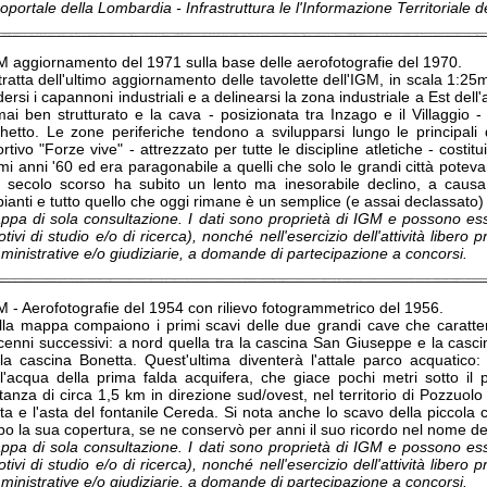
portale della Lombardia - Infrastruttura le l'Informazione Territoriale 
M aggiornamento del 1971 sulla base delle aerofotografie del 1970.
tratta dell'ultimo aggiornamento delle tavolette dell'IGM, in scala 1:25m
ersi i capannoni industriali e a delinearsi la zona industriale a Est dell'a
mai ben strutturato e la cava - posizionata tra Inzago e il Villaggio 
hetto. Le zone periferiche tendono a svilupparsi lungo le principali di
rtivo "Forze vive" - attrezzato per tutte le discipline atletiche - costi
mi anni '60 ed era paragonabile a quelli che solo le grandi città potev
l secolo scorso ha subito un lento ma inesorabile declino, a caus
ianti e tutto quello che oggi rimane è un semplice (e assai declassato
ppa di sola consultazione. I dati sono proprietà di IGM e possono esse
tivi di studio e/o di ricerca), nonché nell'esercizio dell'attività libero 
inistrative e/o giudiziarie, a domande di partecipazione a concorsi.
M - Aerofotografie del 1954 con rilievo fotogrammetrico del 1956.
lla mappa compaiono i primi scavi delle due grandi cave che caratt
cenni successivi: a nord quella tra la cascina San Giuseppe e la casci
lla cascina Bonetta. Quest'ultima diventerà l'attale parco acquatico
ll'acqua della prima falda acquifera, che giace pochi metri sotto 
tanza di circa 1,5 km in direzione sud/ovest, nel territorio di Pozzuolo
ta e l'asta del fontanile Cereda. Si nota anche lo scavo della piccola 
o la sua copertura, se ne conservò per anni il suo ricordo nel nome de
ppa di sola consultazione. I dati sono proprietà di IGM e possono esse
tivi di studio e/o di ricerca), nonché nell'esercizio dell'attività libero 
inistrative e/o giudiziarie, a domande di partecipazione a concorsi.