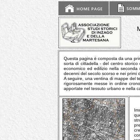
Questa pagina è composta da una prima
sorta di cittadella - del centro storic
economico ed edilizio nella seconda m
decenni del secolo scorso e nei primi d
A seguire, una ventina di mappe del terr
rigorosamente messe in ordine cronol
apportate nel tessuto urbano e nella c
Im
que
st
pr
cr
co