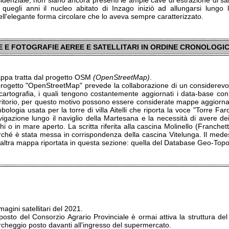
idenziale, non siano ancora presenti le ampie cave di estrazione di sab
 quegli anni il nucleo abitato di Inzago iniziò ad allungarsi lungo le
ll'elegante forma circolare che lo aveva sempre caratterizzato.
 E FOTOGRAFIE AEREE E SATELLITARI IN ORDINE CRONOLOGI
ppa tratta dal progetto OSM
(OpenStreetMap)
.
 progetto "OpenStreetMap" prevede la collaborazione di un considerevo
cartografia, i quali tengono costantemente aggiornati i data-base con tut
rritorio, per questo motivo possono essere considerate mappe aggiornat
bologia usata per la torre di villa Aitelli che riporta la voce "Torre Fa
vigazione lungo il naviglio della Martesana e la necessità di avere de
hi o in mare aperto. La scritta riferita alla cascina Molinello (Franchetti
rché è stata messa in corrispondenza della cascina Vitelunga. Il medes
'altra mappa riportata in questa sezione: quella del Database Geo-Topo
agini satellitari del 2021.
posto del Consorzio Agrario Provinciale è ormai attiva la struttura del
rcheggio posto davanti all'ingresso del supermercato.