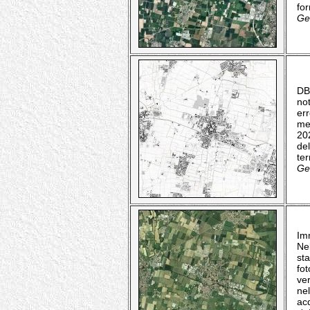
for
Geo
DB
no
er
met
20
de
ter
Geo
Imm
Nel
sta
fo
ve
nel
acq