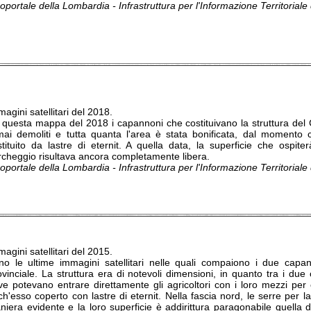
portale della Lombardia - Infrastruttura per l'Informazione Territorial
agini satellitari del 2018.
 questa mappa del 2018 i capannoni che costituivano la struttura del C
mai demoliti e tutta quanta l'area è stata bonificata, dal momento c
stituito da lastre di eternit. A quella data, la superficie che ospite
rcheggio risultava ancora completamente libera.
portale della Lombardia - Infrastruttura per l'Informazione Territorial
agini satellitari del 2015.
no le ultime immagini satellitari nelle quali compaiono i due capan
ovinciale. La struttura era di notevoli dimensioni, in quanto tra i d
ve potevano entrare direttamente gli agricoltori con i loro mezzi per
h'esso coperto con lastre di eternit. Nella fascia nord, le serre per la
niera evidente e la loro superficie è addirittura paragonabile quella d