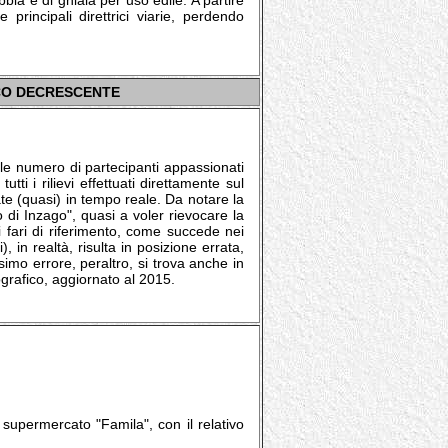
bia e di ghiaia per uso edile. A partire
 principali direttrici viarie, perdendo
CO DECRESCENTE
le numero di partecipanti appassionati
ti i rilievi effettuati direttamente sul
e (quasi) in tempo reale. Da notare la
ro di Inzago", quasi a voler rievocare la
i fari di riferimento, come succede nei
), in realtà, risulta in posizione errata,
imo errore, peraltro, si trova anche in
grafico, aggiornato al 2015.
 supermercato "Famila", con il relativo